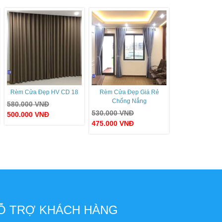
Rèm Cửa Đẹp HV CD 18
Rèm Cửa Đẹp Giá Rẻ
Chống Nắng
580.000
VNĐ
530.000
VNĐ
500.000
VNĐ
475.000
VNĐ
Ỗ TRỢ KHÁCH HÀNG