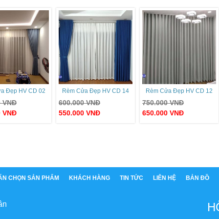
a Đẹp HV CD 02
Rèm Cửa Đẹp HV CD 14
Rèm Cửa Đẹp HV CD 12
0
VNĐ
600.000
VNĐ
750.000
VNĐ
0
VNĐ
550.000
VNĐ
650.000
VNĐ
ẤN CHỌN SẢN PHẨM
KHÁCH HÀNG
TIN TỨC
LIÊN HỆ
BẢN ĐỒ
ân
H