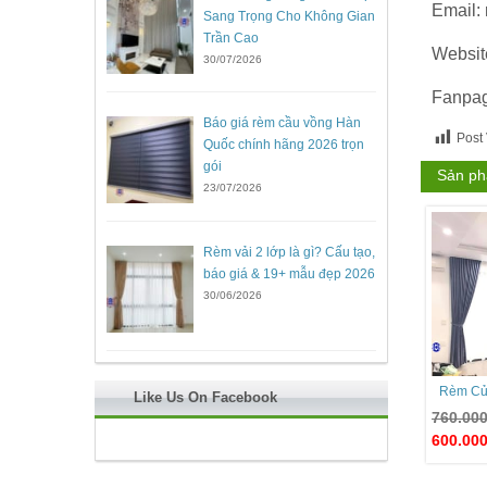
Email:
Sang Trọng Cho Không Gian
Trần Cao
Websit
30/07/2026
Fanpa
Báo giá rèm cầu vồng Hàn
Post
Quốc chính hãng 2026 trọn
gói
Sản ph
23/07/2026
Rèm vải 2 lớp là gì? Cấu tạo,
báo giá & 19+ mẫu đẹp 2026
30/06/2026
Rèm Cử
Like Us On Facebook
760.00
600.00