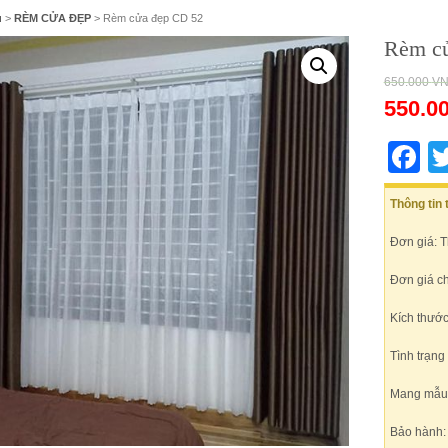
ủ
>
RÈM CỬA ĐẸP
> Rèm cửa đẹp CD 52
Rèm c
650.000
V
550.0
F
Thông tin
Đơn giá: 
Đơn giá c
Kích thước
Tình trạng
Mang mẫu t
Bảo hành: