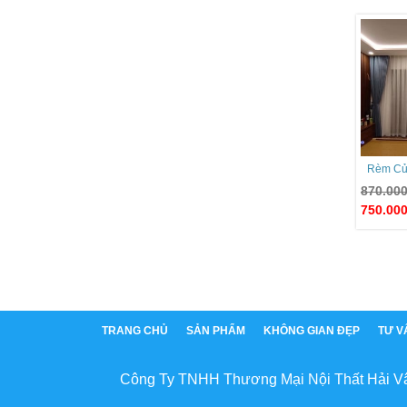
Rèm Cử
870.00
750.00
TRANG CHỦ
SẢN PHẨM
KHÔNG GIAN ĐẸP
TƯ V
Công Ty TNHH Thương Mại Nội Thất Hải V