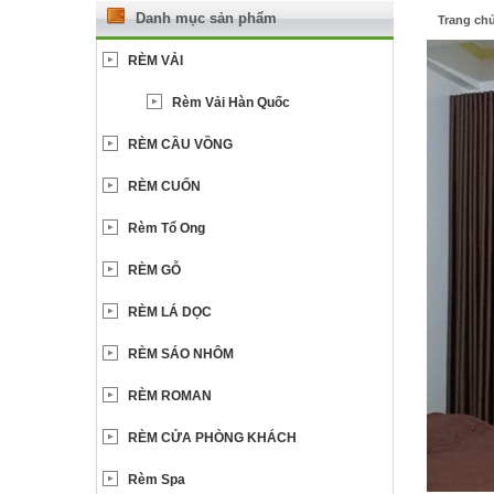
Danh mục sản phẩm
Trang ch
RÈM VẢI
Rèm Vải Hàn Quốc
RÈM CẦU VỒNG
RÈM CUỐN
Rèm Tổ Ong
RÈM GỖ
RÈM LÁ DỌC
RÈM SÁO NHÔM
RÈM ROMAN
RÈM CỬA PHÒNG KHÁCH
Rèm Spa