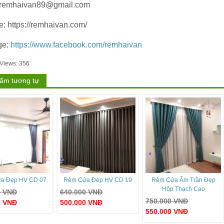
 remhaivan89@gmail.com
e: https://remhaivan.com/
ge:
https://www.facebook.com/remhaivan
 Views:
356
ẩm tương tự
a Đẹp HV CD 07
Rèm Cửa Đep HV CD 19
Rèm Cửa Âm Trần Đẹp
Hộp Thạch Cao
0
VNĐ
640.000
VNĐ
750.000
VNĐ
0
VNĐ
500.000
VNĐ
550.000
VNĐ