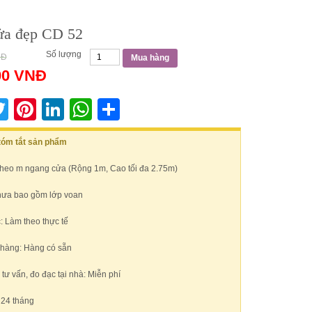
ửa đẹp CD 52
Số lượng
NĐ
Mua hàng
00
VNĐ
acebook
Twitter
Pinterest
LinkedIn
WhatsApp
Share
 tóm tắt sản phẩm
Theo m ngang cửa (Rộng 1m, Cao tối đa 2.75m)
hưa bao gồm lớp voan
: Làm theo thực tế
 hàng: Hàng có sẵn
ư vấn, đo đạc tại nhà: Miễn phí
 24 tháng