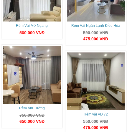
Rèm Vải Mở Ngang
Rèm Vải Ngăn Lạnh Điều Hòa
560.000
VNĐ
590.000
VNĐ
475.000
VNĐ
Rèm Âm Tường
Rèm vải VD 72
750.000
VNĐ
650.000
VNĐ
550.000
VNĐ
475.000
VNĐ