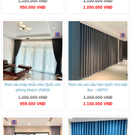
1.150.000
VNĐ
1.150.000
VNĐ
950.000
VNĐ
1.050.000
VNĐ
Rèm vải nhập khẩu Hàn Quốc cho
Rèm vải cao cấp Hàn Quốc cho biệt
phòng khách VNK08
thự – HBT07
1.250.000
VNĐ
1.350.000
VNĐ
959.000
VNĐ
1.150.000
VNĐ