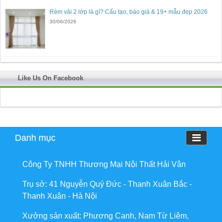
Rèm vải 2 lớp là gì? Cấu tạo, báo giá & 19+ mẫu đẹp 2026
30/06/2026
Like Us On Facebook
Danh mục
Công Ty TNHH Thương Mại Nội Thất Hải Vân
Trụ sở: 41 Nguyễn Quý Đức - Thanh Xuân Bắc -
Thanh Xuân - Hà Nội
Xưởng sản xuất: Phương Canh, Nam Từ Liêm,