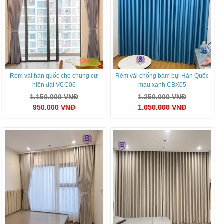
Rèm vải hàn quốc cho chung cư
Rèm vải chống bám bụi Hàn Quốc
hiện đại VCC06
màu xanh CBX05
1.150.000
VNĐ
1.250.000
VNĐ
950.000
VNĐ
1.050.000
VNĐ