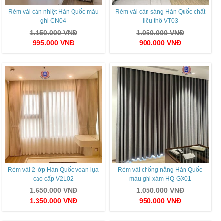
Rèm vải cản nhiệt Hàn Quốc màu
Rèm vải cản sáng Hàn Quốc chất
ghi CN04
liệu thô VT03
1.150.000
VNĐ
1.050.000
VNĐ
995.000
VNĐ
900.000
VNĐ
Rèm vải 2 lớp Hàn Quốc voan lụa
Rèm vải chống nắng Hàn Quốc
cao cấp V2L02
màu ghi xám HQ-GX01
1.650.000
VNĐ
1.050.000
VNĐ
1.350.000
VNĐ
950.000
VNĐ