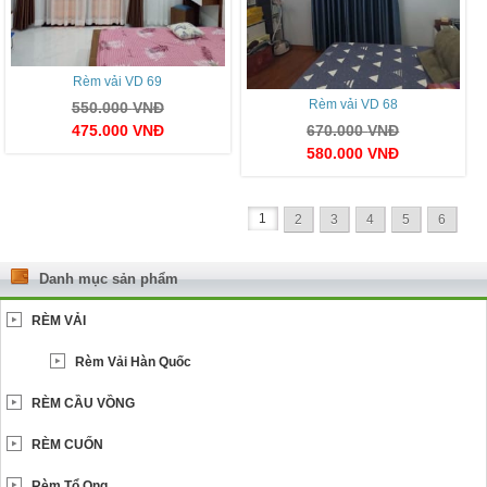
Rèm vải VD 69
Rèm vải VD 68
550.000
VNĐ
475.000
VNĐ
670.000
VNĐ
580.000
VNĐ
1
2
3
4
5
6
Danh mục sản phẩm
RÈM VẢI
Rèm Vải Hàn Quốc
RÈM CẦU VỒNG
RÈM CUỐN
Rèm Tổ Ong