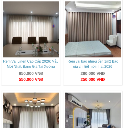
Rèm Vải Linen Cao Cấp 2026: Mẫu
Rèm vải bao nhiêu tiền 1m2 Báo
Mới Nhất, Bảng Giá Tại Xưởng
giá chi tiết mới nhất 2026
650.000
VNĐ
280.000
VNĐ
550.000
VNĐ
250.000
VNĐ