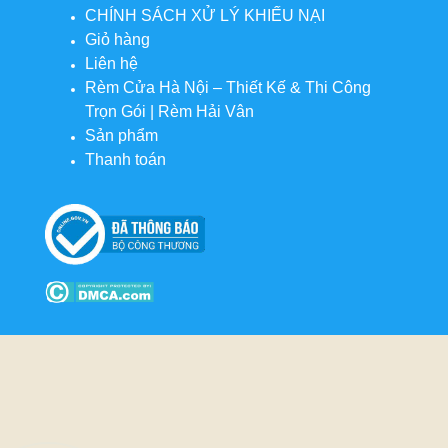
CHÍNH SÁCH XỬ LÝ KHIẾU NẠI
Giỏ hàng
Liên hệ
Rèm Cửa Hà Nội – Thiết Kế & Thi Công
Trọn Gói | Rèm Hải Vân
Sản phẩm
Thanh toán