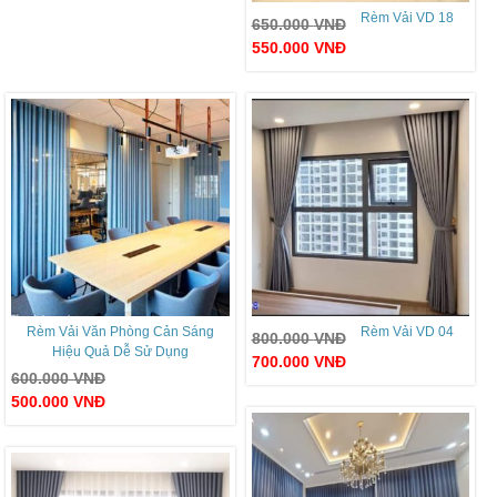
Rèm Vải VD 18
650.000
VNĐ
550.000
VNĐ
Rèm Vải Văn Phòng Cản Sáng
Rèm Vải VD 04
800.000
VNĐ
Hiệu Quả Dễ Sử Dụng
700.000
VNĐ
600.000
VNĐ
500.000
VNĐ