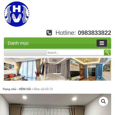
Hotline:
0983833822
Danh mục
Search
Trang chủ
>
RÈM VẢI
> Rèm vải VD 72