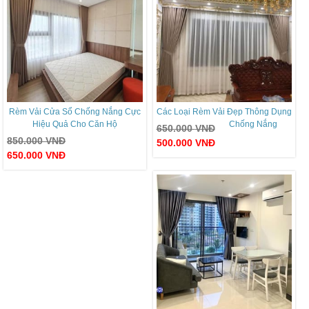
Rèm Vải Cửa Sổ Chống Nắng Cực
Các Loại Rèm Vải Đẹp Thông Dụng
Hiệu Quả Cho Căn Hộ
Chống Nắng
650.000
VNĐ
850.000
VNĐ
500.000
VNĐ
650.000
VNĐ