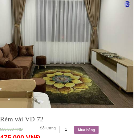
Rèm vải VD 72
Số lượng
550.000
VNĐ
Mua hàng
475.000
VNĐ