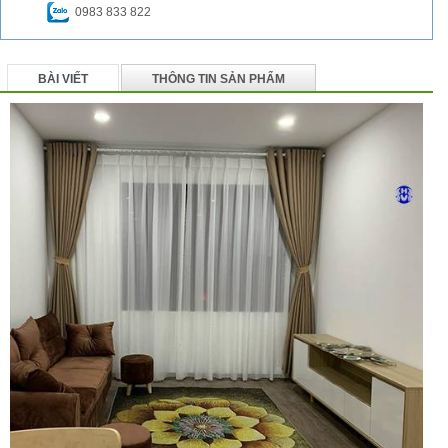
0983 833 822
BÀI VIẾT
THÔNG TIN SẢN PHẨM
BÌNH LUẬN