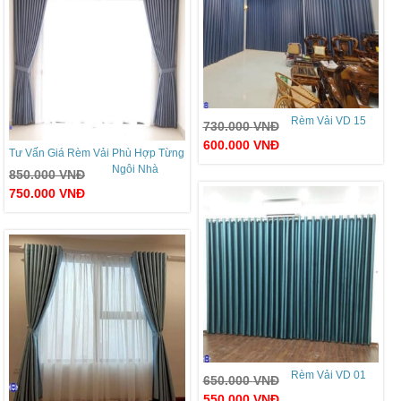
Rèm Vải VD 15
730.000
VNĐ
600.000
VNĐ
Tư Vấn Giá Rèm Vải Phù Hợp Từng
Ngôi Nhà
850.000
VNĐ
750.000
VNĐ
Rèm Vải VD 01
650.000
VNĐ
550.000
VNĐ