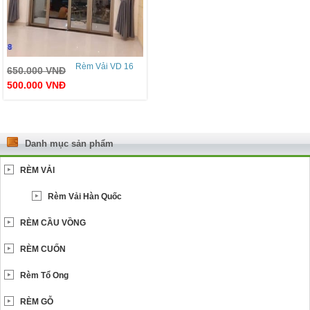
Rèm Vải VD 16
650.000
VNĐ
500.000
VNĐ
Danh mục sản phẩm
RÈM VẢI
Rèm Vải Hàn Quốc
RÈM CẦU VỒNG
RÈM CUỐN
Rèm Tổ Ong
RÈM GỖ