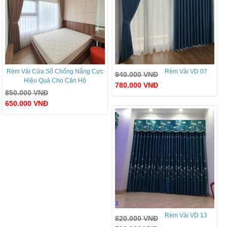
Rèm Vải Cửa Sổ Chống Nắng Cực
Rèm Vải VD 07
940.000
VNĐ
Hiệu Quả Cho Căn Hộ
780.000
VNĐ
850.000
VNĐ
650.000
VNĐ
Rèm Vải VD 13
820.000
VNĐ