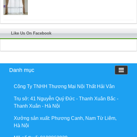
Like Us On Facebook
Danh mục
Công Ty TNHH Thương Mại Nội Thất Hải Vân
Trụ sở: 41 Nguyễn Quý Đức - Thanh Xuân Bắc -
Thanh Xuân - Hà Nội
Xưởng sản xuất: Phương Canh, Nam Từ Liêm,
Hà Nội