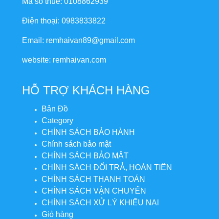
Mã số thuế: 0108862939
Điện thoại: 0983833822
Email: remhaivan89@gmail.com
website: remhaivan.com
HỖ TRỢ KHÁCH HÀNG
Bản Đồ
Category
CHÍNH SÁCH BẢO HÀNH
Chính sách bảo mật
CHÍNH SÁCH BẢO MẬT
CHÍNH SÁCH ĐỔI TRẢ, HOÀN TIỀN
CHÍNH SÁCH THANH TOÁN
CHÍNH SÁCH VẬN CHUYỂN
CHÍNH SÁCH XỬ LÝ KHIẾU NẠI
Giỏ hàng