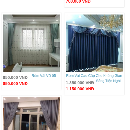
700.000
VNĐ
Rèm Vải VD 05
Rèm Vải Cao Cấp Cho Không Gian
950.000
VNĐ
Sống Tiện Nghi
1.350.000
VNĐ
850.000
VNĐ
1.150.000
VNĐ