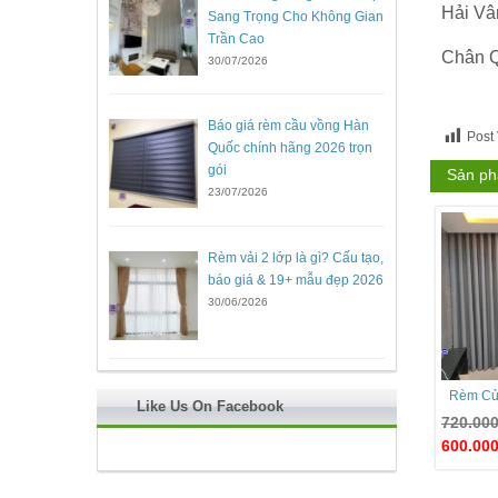
Hải Vâ
Sang Trọng Cho Không Gian
Trần Cao
Chân Q
30/07/2026
Báo giá rèm cầu vồng Hàn
Post
Quốc chính hãng 2026 trọn
gói
Sản ph
23/07/2026
Rèm vải 2 lớp là gì? Cấu tạo,
báo giá & 19+ mẫu đẹp 2026
30/06/2026
Rèm Cử
Like Us On Facebook
720.00
600.00