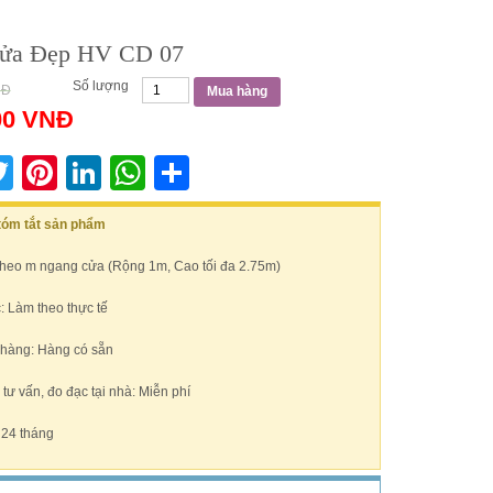
ửa Đẹp HV CD 07
Số lượng
NĐ
Mua hàng
00
VNĐ
acebook
Twitter
Pinterest
LinkedIn
WhatsApp
Share
 tóm tắt sản phẩm
Theo m ngang cửa (Rộng 1m, Cao tối đa 2.75m)
: Làm theo thực tế
 hàng: Hàng có sẵn
ư vấn, đo đạc tại nhà: Miễn phí
 24 tháng