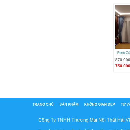
Rèm Cử
870.00
750.00
TRANG CHỦ
SẢN PHẨM
KHÔNG GIAN ĐẸP
TƯ V
Công Ty TNHH Thương Mại Nội Thất Hải V