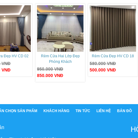
a Đẹp HV CD 02
Rèm Cửa Hai Lớp Đẹp
Rèm Cửa Đẹp HV CD 18
Phòng Khách
0
VNĐ
580.000
VNĐ
950.000
VNĐ
0
VNĐ
500.000
VNĐ
850.000
VNĐ
ẤN CHỌN SẢN PHẨM
KHÁCH HÀNG
TIN TỨC
LIÊN HỆ
BẢN ĐỒ
ân
H