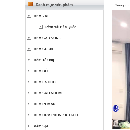
Danh mục sản phẩm
Trang ch
RÈM VẢI
Rèm Vải Hàn Quốc
RÈM CẦU VỒNG
RÈM CUỐN
Rèm Tổ Ong
RÈM GỖ
RÈM LÁ DỌC
RÈM SÁO NHÔM
RÈM ROMAN
RÈM CỬA PHÒNG KHÁCH
Rèm Spa