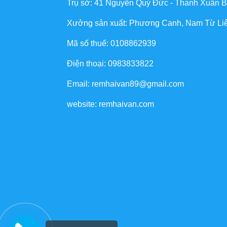
Trụ sở: 41 Nguyễn Quý Đức - Thanh Xuân B
Xưởng sản xuất: Phương Canh, Nam Từ Li
Mã số thuế: 0108862939
Điện thoại: 0983833822
Email: remhaivan89@gmail.com
website: remhaivan.com