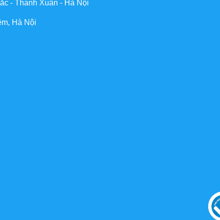
ắc - Thanh Xuân - Hà Nội
êm, Hà Nội