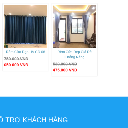
Rèm Cửa Đẹp HV CD 08
Rèm Cửa Đẹp Giá Rẻ
Chống Nắng
750.000
VNĐ
530.000
VNĐ
650.000
VNĐ
475.000
VNĐ
Ỗ TRỢ KHÁCH HÀNG