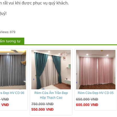
n rất vui khi được phục vụ quý khách.
uý!
 Views:
879
ẩm tương tự
a Đẹp HV CD 06
Rèm Cửa Âm Trần Đẹp
Rèm Cửa Đẹp HV CD 05
Hộp Thạch Cao
0
VNĐ
650.000
VNĐ
750.000
VNĐ
0
VNĐ
600.000
VNĐ
550.000
VNĐ