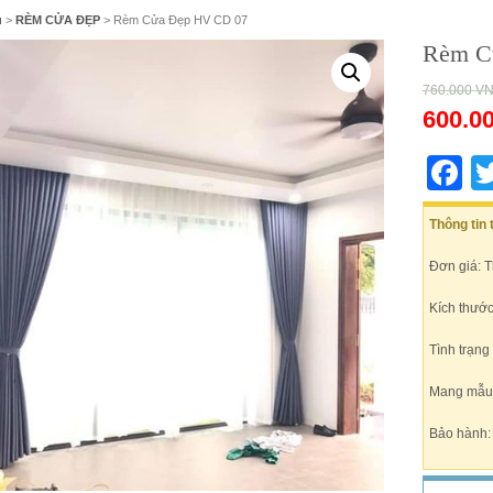
ủ
>
RÈM CỬA ĐẸP
> Rèm Cửa Đẹp HV CD 07
Rèm C
760.000
V
600.0
F
Thông tin
Đơn giá: 
Kích thước
Tình trạng
Mang mẫu t
Bảo hành: