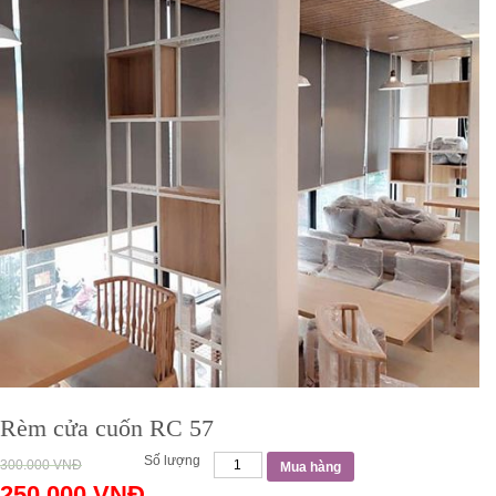
Rèm cửa cuốn RC 57
Số lượng
300.000
VNĐ
Mua hàng
250.000
VNĐ