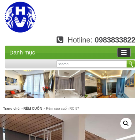
Hotline:
0983833822
Danh mục
Search
Trang chủ
>
RÈM CUỐN
> Rèm cửa cuốn RC 57