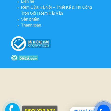
Liên hệ
Rèm Cửa Hà Nội – Thiết Kế & Thi Công
Trọn Gói | Rèm Hải Vân
Sản phẩm
Thanh toán
0983 833 822