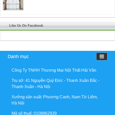
Like Us On Facebook
Danh mục
Công Ty TNHH Thương Mại Nội Thất Hải Vân
Trụ sở: 41 Nguyễn Quý Đức - Thanh Xuân Bắc -
Thanh Xuân - Hà Nội
Xưởng sản xuất: Phương Canh, Nam Từ Liêm,
Hà Nội
Mã số thuế: 0108862939