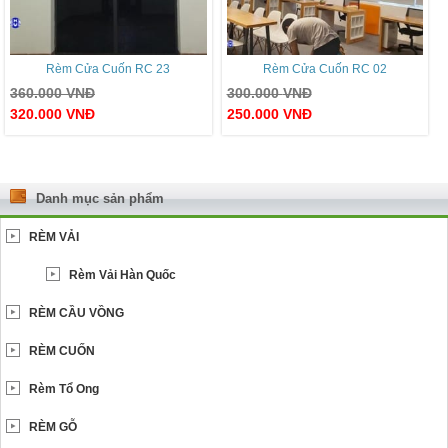
Rèm Cửa Cuốn RC 23
Rèm Cửa Cuốn RC 02
360.000
VNĐ
300.000
VNĐ
320.000
VNĐ
250.000
VNĐ
Danh mục sản phẩm
RÈM VẢI
Rèm Vải Hàn Quốc
RÈM CẦU VỒNG
RÈM CUỐN
Rèm Tổ Ong
RÈM GỖ