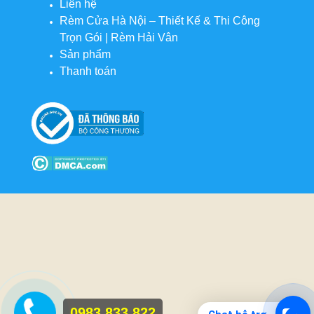
Liên hệ
Rèm Cửa Hà Nội – Thiết Kế & Thi Công
Trọn Gói | Rèm Hải Vân
Sản phẩm
Thanh toán
0983 833 822