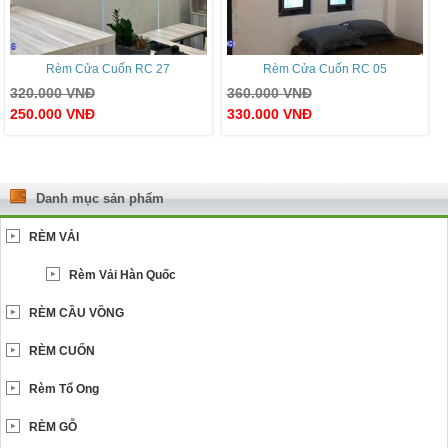
Rèm Cửa Cuốn RC 27
Rèm Cửa Cuốn RC 05
320.000
VNĐ
360.000
VNĐ
250.000
VNĐ
330.000
VNĐ
Danh mục sản phẩm
RÈM VẢI
Rèm Vải Hàn Quốc
RÈM CẦU VỒNG
RÈM CUỐN
Rèm Tổ Ong
RÈM GỖ