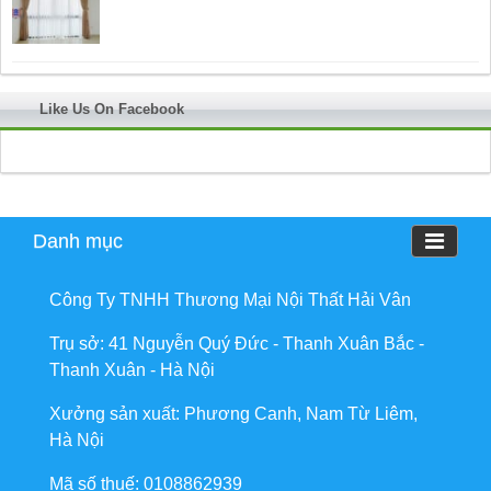
Like Us On Facebook
Danh mục
Công Ty TNHH Thương Mại Nội Thất Hải Vân
Trụ sở: 41 Nguyễn Quý Đức - Thanh Xuân Bắc -
Thanh Xuân - Hà Nội
Xưởng sản xuất: Phương Canh, Nam Từ Liêm,
Hà Nội
Mã số thuế: 0108862939