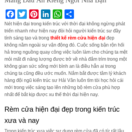
Mang Dấu Ấn Riêng Ngôi Nhà Bạn
Facebook
Twitter
Pinterest
LinkedIn
WhatsApp
Share
Nét hiện đại trong kiến trúc với thời đại không ngừng phát
triển nhanh như hiện nay đòi hỏi người kiến trúc sư đầy
tính sáng tạo và trong
thiết kế rèm cửa hiện đại
đẹp
không nằm ngoài sự vận động đó. Cuộc sống bận rộn hối
hả trong nguồng quay công việc luôn làm cho chúng ta mệt
mỏi mất đi năng lượng được trở về nhà đắm trìm trong một
không gian sức sống mới bình an là điều hẳn ai trong
chúng ta cũng đều ước muốn. Nắm bắt được tâm lý khách
hàng đội ngũ kiến trúc sư Hải Vân luôn tìm tòi học hỏi cái
mới trong việc sáng tạo lên những bộ rèm cửa phù hợp
nhất để bắt kịp được xu thế thời đại hiện nay.
Rèm cửa hiện đại đẹp trong kiến trúc
xưa và nay
Trong kiến trúc xưa việc sự dụng rèm cửa đã có từ rất lâu