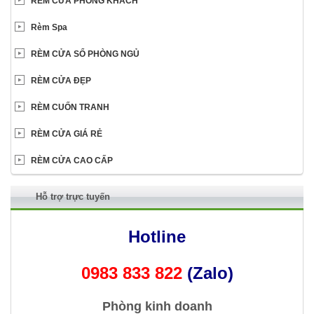
RÈM CỬA PHÒNG KHÁCH
Rèm Spa
RÈM CỬA SỔ PHÒNG NGỦ
RÈM CỬA ĐẸP
RÈM CUỐN TRANH
RÈM CỬA GIÁ RẺ
RÈM CỬA CAO CẤP
Hỗ trợ trực tuyến
Hotline
0983 833 822
(Zalo)
Phòng kinh doanh