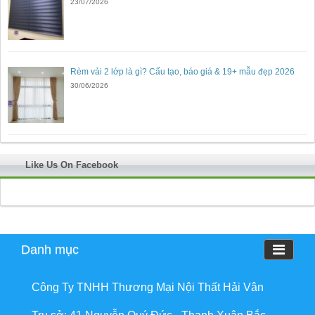
23/07/2026
Rèm vải 2 lớp là gì? Cấu tạo, báo giá & 19+ mẫu đẹp 2026
30/06/2026
Like Us On Facebook
Danh mục
Công Ty TNHH Thương Mại Nội Thất Hải Vân