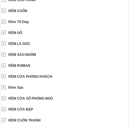
RÈM CẦU VỒNG
RÈM CUỐN
Rèm Tổ Ong
RÈM GỖ
RÈM LÁ DỌC
RÈM SÁO NHÔM
RÈM ROMAN
RÈM CỬA PHÒNG KHÁCH
Rèm Spa
RÈM CỬA SỔ PHÒNG NGỦ
RÈM CỬA ĐẸP
RÈM CUỐN TRANH