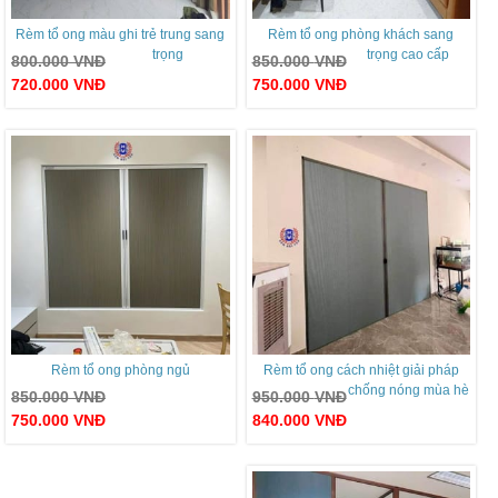
Rèm tổ ong màu ghi trẻ trung sang
Rèm tổ ong phòng khách sang
trọng
trọng cao cấp
800.000
VNĐ
850.000
VNĐ
720.000
VNĐ
750.000
VNĐ
Rèm tổ ong phòng ngủ
Rèm tổ ong cách nhiệt giải pháp
chống nóng mùa hè
850.000
VNĐ
950.000
VNĐ
750.000
VNĐ
840.000
VNĐ