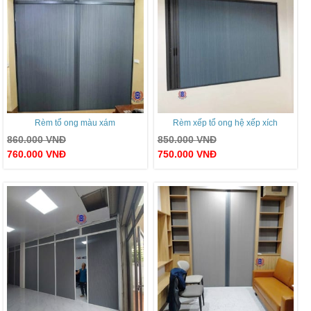
Rèm tổ ong màu xám
Rèm xếp tổ ong hệ xếp xích
860.000
VNĐ
850.000
VNĐ
760.000
VNĐ
750.000
VNĐ