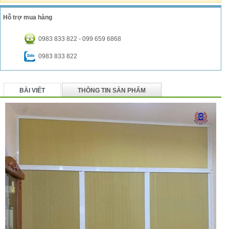
Hỗ trợ mua hàng
0983 833 822 - 099 659 6868
0983 833 822
BÀI VIẾT
THÔNG TIN SẢN PHẨM
BÌNH LUẬN