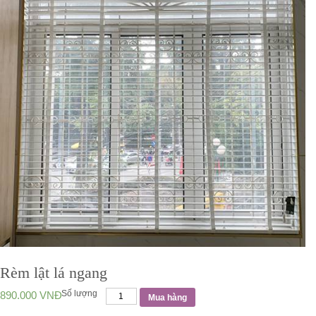
Rèm lật lá ngang
Số lượng
890.000
VNĐ
Mua hàng