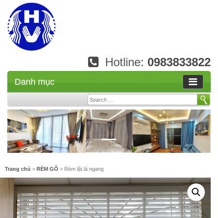
Hotline:
0983833822
Danh mục
Search
Trang chủ
>
RÈM GỖ
> Rèm lật lá ngang