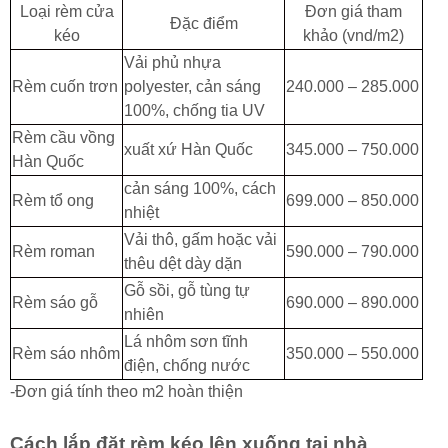
Loại rèm cửa
Đơn giá tham
Đặc điểm
kéo
khảo (vnd/m2)
Vải phủ nhựa
Rèm cuốn trơn
polyester, cản sáng
240.000 – 285.000
100%, chống tia UV
Rèm cầu vồng
xuất xứ Hàn Quốc
345.000 – 750.000
Hàn Quốc
cản sáng 100%, cách
Rèm tổ ong
699.000 – 850.000
nhiệt
Vải thô, gấm hoặc vải
Rèm roman
590.000 – 790.000
thêu dệt dày dặn
Gỗ sồi, gỗ tùng tự
Rèm sáo gỗ
690.000 – 890.000
nhiên
Lá nhôm sơn tĩnh
Rèm sáo nhôm
350.000 – 550.000
điện, chống nước
-Đơn giá tính theo m2 hoàn thiện
Cách lắp đặt rèm kéo lên xuống tại nhà