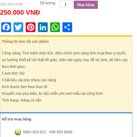
Số lượng
295.000
VNĐ
Mua hàng
250.000
VNĐ
Facebook
Twitter
Pinterest
LinkedIn
WhatsApp
Share
Thông tin tóm tắt sản phẩm
Công năng: Tích kiệm diện tích, điều chỉnh ánh sáng linh hoạt theo ý muốn,
xu hướng thiết kế nội thất tối giản, hiện đại ngày nay, dễ vệ sinh, độ bền cao
theo thời gian.
Cách tính: M2
Chất liệu vải phủ nhựa cản nắng
Kích thước làm theo thực tế
Khuyến mại phụ kiện, tư vấn miễn phí xem mẫu tại công trình
Tình trạng: Hàng có sẵn
Hỗ trợ mua hàng
0983 833 822 - 099 659 6868