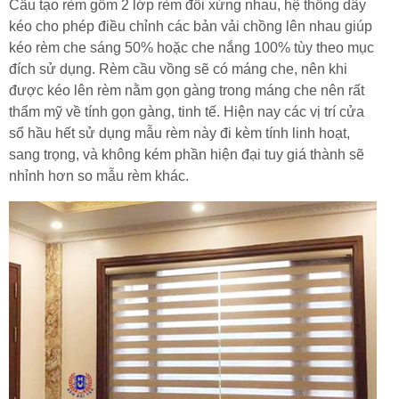
Cấu tạo rèm gồm 2 lớp rèm đối xứng nhau, hệ thống dây
kéo cho phép điều chỉnh các bản vải chồng lên nhau giúp
kéo rèm che sáng 50% hoặc che nắng 100% tùy theo mục
đích sử dụng. Rèm cầu vồng sẽ có máng che, nên khi
được kéo lên rèm nằm gọn gàng trong máng che nên rất
thẩm mỹ về tính gọn gàng, tinh tế. Hiện nay các vị trí cửa
sổ hầu hết sử dụng mẫu rèm này đi kèm tính linh hoạt,
sang trọng, và không kém phần hiện đại tuy giá thành sẽ
nhỉnh hơn so mẫu rèm khác.