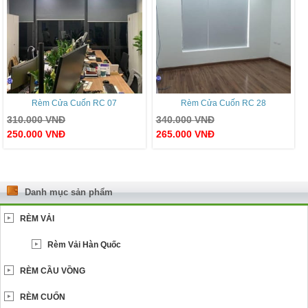
Rèm Cửa Cuốn RC 07
Rèm Cửa Cuốn RC 28
310.000
VNĐ
340.000
VNĐ
250.000
VNĐ
265.000
VNĐ
Danh mục sản phẩm
RÈM VẢI
Rèm Vải Hàn Quốc
RÈM CẦU VỒNG
RÈM CUỐN