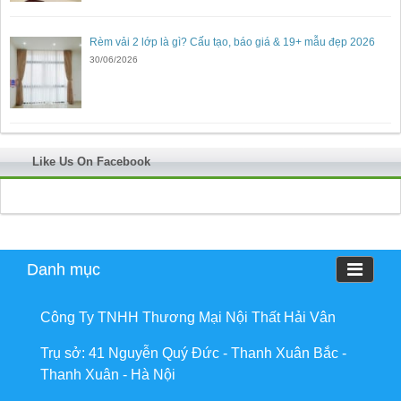
Rèm vải 2 lớp là gì? Cấu tạo, báo giá & 19+ mẫu đẹp 2026
30/06/2026
Like Us On Facebook
Danh mục
Công Ty TNHH Thương Mại Nội Thất Hải Vân
Trụ sở: 41 Nguyễn Quý Đức - Thanh Xuân Bắc -
Thanh Xuân - Hà Nội