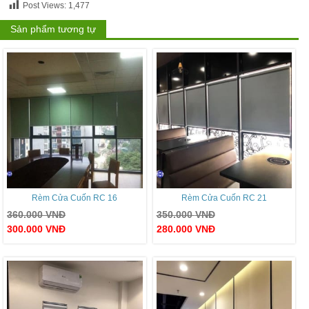
Post Views:
1,477
Sản phẩm tương tự
Rèm Cửa Cuốn RC 16
Rèm Cửa Cuốn RC 21
360.000
VNĐ
350.000
VNĐ
300.000
VNĐ
280.000
VNĐ