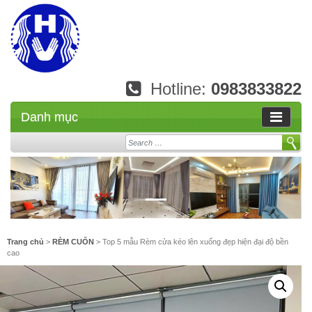
Hotline:
0983833822
Danh mục
Search
Trang chủ
>
RÈM CUỐN
> Top 5 mẫu Rèm cửa kéo lên xuống đẹp hiện đại độ bền
cao