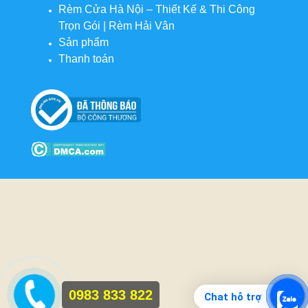
Rèm Cửa Hà Nội – Thiết Kế & Thi Công
Trọn Gói | Rèm Hải Vân
Sản phẩm
Thanh toán
0983 833 822
Chat hỗ trợ