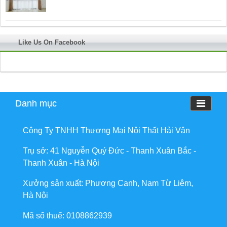
Like Us On Facebook
Danh mục
Công Ty TNHH Thương Mại Nội Thất Hải Vân
Trụ sở: 41 Nguyễn Quý Đức - Thanh Xuân Bắc -
Thanh Xuân - Hà Nội
Xưởng sản xuất: Phương Canh, Nam Từ Liêm,
Hà Nội
Mã số thuế: 0108862939