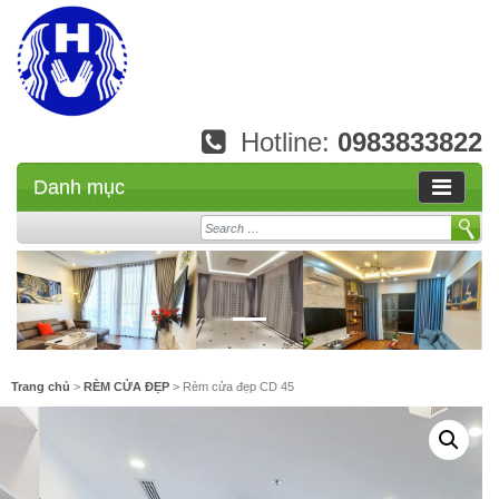
Hotline:
0983833822
Danh mục
Search
Trang chủ
>
RÈM CỬA ĐẸP
> Rèm cửa đẹp CD 45