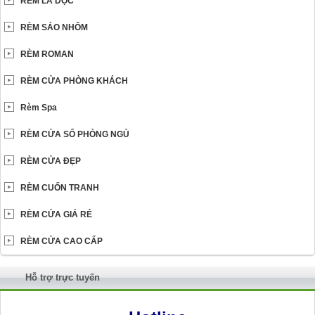
RÈM LÁ DỌC
RÈM SÁO NHÔM
RÈM ROMAN
RÈM CỬA PHÒNG KHÁCH
Rèm Spa
RÈM CỬA SỔ PHÒNG NGỦ
RÈM CỬA ĐẸP
RÈM CUỐN TRANH
RÈM CỬA GIÁ RẺ
RÈM CỬA CAO CẤP
Hỗ trợ trực tuyến