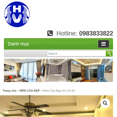
Hotline:
0983833822
Danh mục
Search
Trang chủ
>
RÈM CỬA ĐẸP
> Rèm Cửa Đẹp HV CD 04