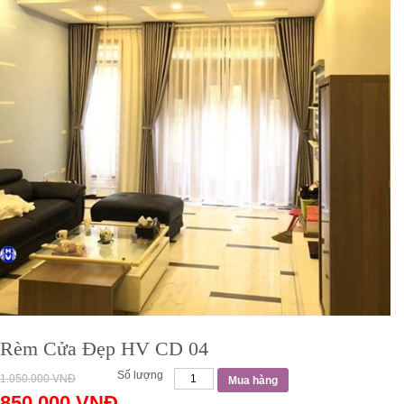
Rèm Cửa Đẹp HV CD 04
Số lượng
1.050.000
VNĐ
Mua hàng
850.000
VNĐ