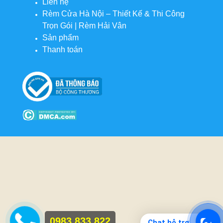
Liên hệ
Rèm Cửa Hà Nội – Thiết Kế & Thi Công
Trọn Gói | Rèm Hải Vân
Sản phẩm
Thanh toán
0983 833 822
Chat hỗ trợ