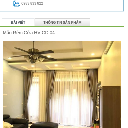
0983 833 822
BÀI VIẾT
THÔNG TIN SẢN PHẨM
BÌNH LUẬN
Mẫu Rèm Cửa HV CD 04