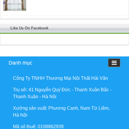
Like Us On Facebook
Danh mục
Công Ty TNHH Thương Mại Nội Thất Hải Vân
Trụ sở: 41 Nguyễn Quý Đức - Thanh Xuân Bắc -
Thanh Xuân - Hà Nội
Xưởng sản xuất: Phương Canh, Nam Từ Liêm,
Hà Nội
Mã số thuế: 0108862939