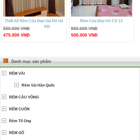
Thiết Kế Rèm Cửa Đẹp Giá Rẻ Hà
Rèm Cửa Đẹp HV CD 15
Nội
550.000
VNĐ
550.000
VNĐ
475.000
VNĐ
500.000
VNĐ
Danh mục sản phẩm
RÈM VẢI
Rèm Vải Hàn Quốc
RÈM CẦU VỒNG
RÈM CUỐN
Rèm Tổ Ong
RÈM GỖ