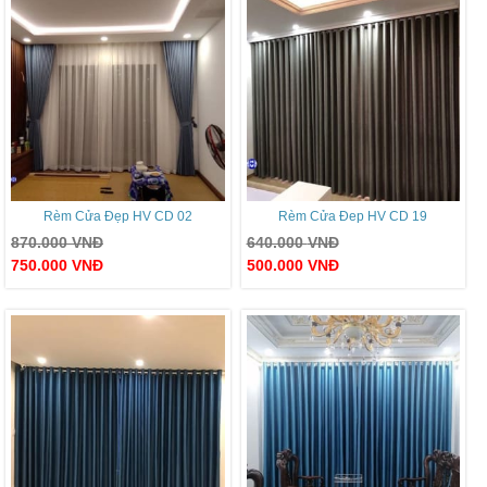
Rèm Cửa Đẹp HV CD 02
Rèm Cửa Đep HV CD 19
870.000
VNĐ
640.000
VNĐ
750.000
VNĐ
500.000
VNĐ