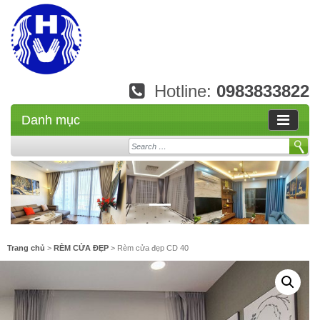
Hotline:
0983833822
Danh mục
Search
Trang chủ
>
RÈM CỬA ĐẸP
> Rèm cửa đẹp CD 40