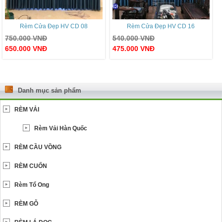
Rèm Cửa Đẹp HV CD 08
Rèm Cửa Đẹp HV CD 16
750.000
VNĐ
540.000
VNĐ
650.000
VNĐ
475.000
VNĐ
Danh mục sản phẩm
RÈM VẢI
Rèm Vải Hàn Quốc
RÈM CẦU VỒNG
RÈM CUỐN
Rèm Tổ Ong
RÈM GỖ