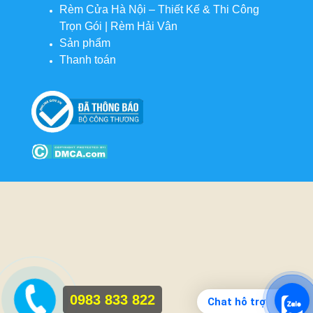
Rèm Cửa Hà Nội – Thiết Kế & Thi Công
Trọn Gói | Rèm Hải Vân
Sản phẩm
Thanh toán
0983 833 822
Chat hỗ trợ