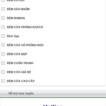
RÈM LÁ DỌC
RÈM SÁO NHÔM
RÈM ROMAN
RÈM CỬA PHÒNG KHÁCH
Rèm Spa
RÈM CỬA SỔ PHÒNG NGỦ
RÈM CỬA ĐẸP
RÈM CUỐN TRANH
RÈM CỬA GIÁ RẺ
RÈM CỬA CAO CẤP
Hỗ trợ trực tuyến