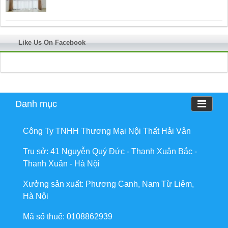
Like Us On Facebook
Danh mục
Công Ty TNHH Thương Mại Nội Thất Hải Vân
Trụ sở: 41 Nguyễn Quý Đức - Thanh Xuân Bắc -
Thanh Xuân - Hà Nội
Xưởng sản xuất: Phương Canh, Nam Từ Liêm,
Hà Nội
Mã số thuế: 0108862939