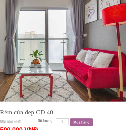
Rèm cửa đẹp CD 40
Số lượng
550.000
VNĐ
Mua hàng
500.000
VNĐ