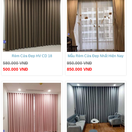
Rèm Cửa Đẹp HV CD 18
Mẫu Rèm Cửa Đẹp Nhất Hiện Nay
580.000
VNĐ
950.000
VNĐ
500.000
VNĐ
850.000
VNĐ