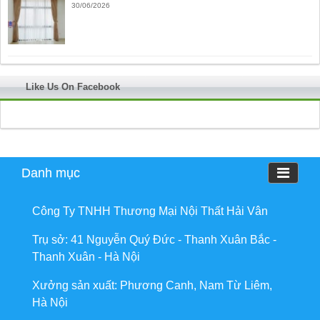
30/06/2026
Like Us On Facebook
Danh mục
Công Ty TNHH Thương Mại Nội Thất Hải Vân
Trụ sở: 41 Nguyễn Quý Đức - Thanh Xuân Bắc -
Thanh Xuân - Hà Nội
Xưởng sản xuất: Phương Canh, Nam Từ Liêm,
Hà Nội