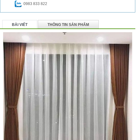
0983 833 822
BÀI VIẾT
THÔNG TIN SẢN PHẨM
BÌNH LUẬN