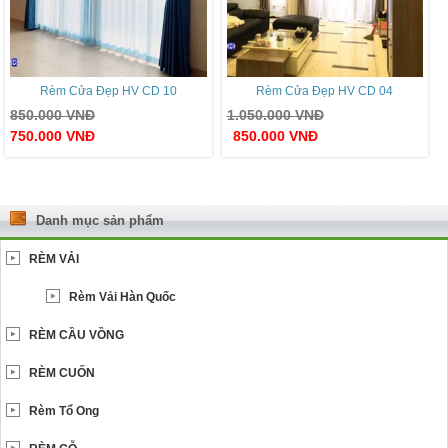
Rèm Cửa Đẹp HV CD 10
Rèm Cửa Đẹp HV CD 04
850.000
VNĐ
1.050.000
VNĐ
750.000
VNĐ
850.000
VNĐ
Danh mục sản phẩm
RÈM VẢI
Rèm Vải Hàn Quốc
RÈM CẦU VỒNG
RÈM CUỐN
Rèm Tổ Ong