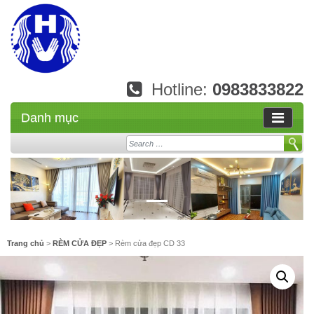
Hotline:
0983833822
Danh mục
Search
Trang chủ
>
RÈM CỬA ĐẸP
> Rèm cửa đẹp CD 33