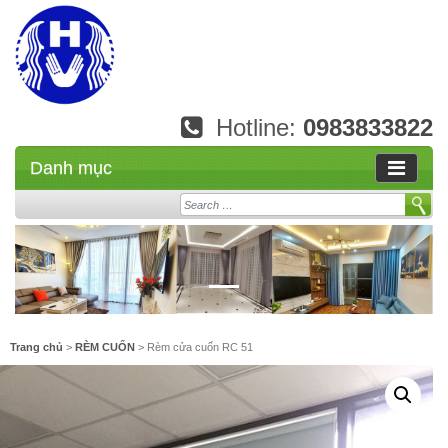
Hotline:
0983833822
Danh mục
Search
Trang chủ
>
RÈM CUỐN
> Rèm cửa cuốn RC 51