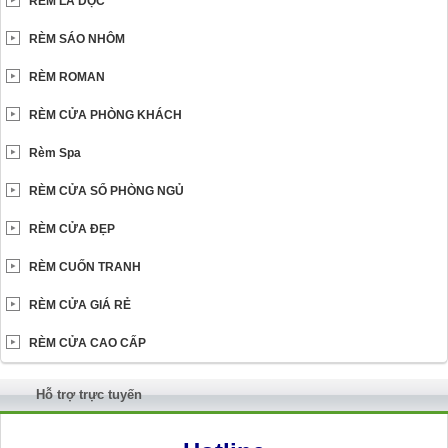
RÈM LÁ DỌC
RÈM SÁO NHÔM
RÈM ROMAN
RÈM CỬA PHÒNG KHÁCH
Rèm Spa
RÈM CỬA SỔ PHÒNG NGỦ
RÈM CỬA ĐẸP
RÈM CUỐN TRANH
RÈM CỬA GIÁ RẺ
RÈM CỬA CAO CẤP
Hỗ trợ trực tuyến