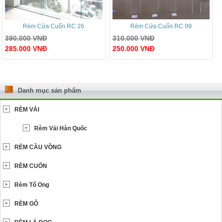
Rèm Cửa Cuốn RC 26
Rèm Cửa Cuốn RC 09
390.000
VNĐ
310.000
VNĐ
285.000
VNĐ
250.000
VNĐ
Danh mục sản phẩm
RÈM VẢI
Rèm Vải Hàn Quốc
RÈM CẦU VỒNG
RÈM CUỐN
Rèm Tổ Ong
RÈM GỖ