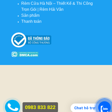
Rèm Cửa Hà Nội – Thiết Kế & Thi Công
Trọn Gói | Rèm Hải Vân
Sản phẩm
Thanh toán
0983 833 822
Chat hỗ trợ