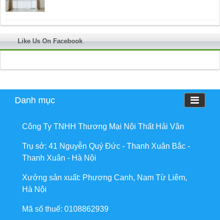
Like Us On Facebook
Danh mục
Công Ty TNHH Thương Mại Nội Thất Hải Vân
Trụ sở: 41 Nguyễn Quý Đức - Thanh Xuân Bắc -
Thanh Xuân - Hà Nội
Xưởng sản xuất: Phương Canh, Nam Từ Liêm,
Hà Nội
Mã số thuế: 0108862939