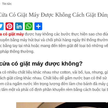
Tin tức
ửa Có Giặt Máy Được Không Cách Giặt Đún
acebook
Twitter
Pinterest
LinkedIn
WhatsApp
Share
 có giặt máy
được hay không các bước thực hiện sao cho đúng
uyên bằng máy hút bụi và chổi phủi hàng ngày thì thông thườn
 bằng tay tại nhà hoặc mang đến tiệm giặt để loại bỏ những 
pháp thông thường.
cửa có giặt máy được không?
có nhiều chất liệu khác nhau như cotton, vải bố, lụa, nhung, 
ch giặt cũng khác nhau. Chất liệu dễ gấm nước bạn có thể sử
èm cửa ngấm nước lên trọng lượng đớn làm cho bánh đà máy giặt
g tấm một và phải cố định phần khuyên rèm bằng cách buộc lại 