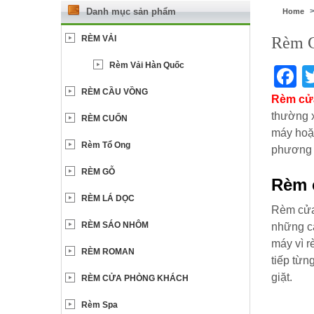
Danh mục sản phẩm
Home
RÈM VẢI
Rèm C
Rèm Vải Hàn Quốc
F
RÈM CẦU VỒNG
Rèm cửa
thường x
RÈM CUỐN
máy hoặc
Rèm Tổ Ong
phương 
RÈM GỖ
Rèm 
RÈM LÁ DỌC
Rèm cửa 
RÈM SÁO NHÔM
những cá
máy vì r
RÈM ROMAN
tiếp từn
giặt.
RÈM CỬA PHÒNG KHÁCH
Rèm Spa