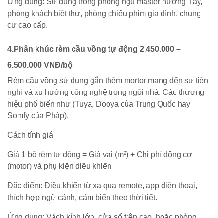
Ứng dụng: Sử dụng trong phòng ngủ master hướng Tây,
phòng khách biệt thự, phòng chiếu phim gia đình, chung
cư cao cấp.
4.Phân khúc rèm cầu vồng tự động 2.450.000 –
6.500.000 VNĐ/bộ
Rèm cầu vồng sử dụng gắn thêm mortor mang đến sự tiện
nghi và xu hướng công nghệ trong ngôi nhà. Các thương
hiệu phổ biến như (Tuya, Dooya của Trung Quốc hay
Somfy của Pháp).
Cách tính giá:
Giá 1 bộ rèm tự động = Giá vải (m²) + Chi phí động cơ
(motor) và phụ kiện điều khiển
Đặc điểm: Điều khiển từ xa qua remote, app điện thoại,
thích hợp ngữ cảnh, cảm biến theo thời tiết.
Ứng dụng: Vách kính lớn, cửa sổ trên cao, hoặc phòng