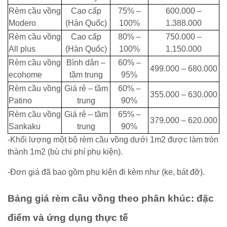
Rèm cầu vồng
Cao cấp
75% –
600.000 –
Modero
(Hàn Quốc)
100%
1.388.000
Rèm cầu vồng
Cao cấp
80% –
750.000 –
All plus
(Hàn Quốc)
100%
1.150.000
Rèm cầu vồng
Bình dân –
60% –
499.000 – 680.000
ecohome
tầm trung
95%
Rèm cầu vồng
Giá rẻ – tầm
60% –
355.000 – 630.000
Patino
trung
90%
Rèm cầu vồng
Giá rẻ – tầm
65% –
379.000 – 620.000
Sankaku
trung
90%
-Khối lượng một bộ rèm cầu vồng dưới 1m2 được làm tròn
thành 1m2 (bù chi phí phụ kiện).
-Đơn giá đã bao gồm phụ kiện đi kèm như (ke, bát đỡ).
Bảng giá rèm cầu vồng theo phân khúc: đặc
điểm và ứng dụng thực tế