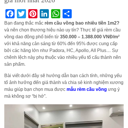
giá mới nhất 2026
Facebook
Twitter
Pinterest
LinkedIn
WhatsApp
Share
Bạn đang thắc mắc
rèm cầu vồng bao nhiêu tiền 1m2?
và nên chọn thương hiệu nào uy tín? Thực tế giá rèm cầu
vồng dao động phổ biến từ
350.000 – 1.388.000 VNĐ/m²
với khả năng cản sáng từ 60% đến 95% được cung cấp
bởi các hãng lớn như Padora, HC, Apollo, All Plus… Sự
chênh lệch này phụ thuộc vào nhiều yếu tố cấu thành nên
sản phẩm.
Bài viết dưới đây sẽ hướng dẫn bạn cách tính, những yếu
tố ảnh hưởng đến giá thành và chia sẻ kinh nghiệm xương
máu giúp bạn chọn mua được
mẫu rèm cầu vồng
ưng ý
mà không sợ “bị hớ”.