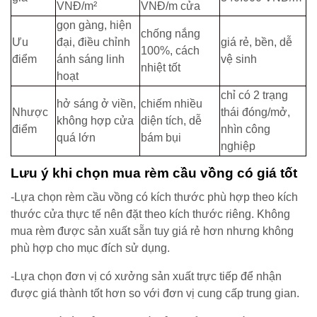
VNĐ/m²
VNĐ/m cửa
gọn gàng, hiện
chống nắng
Ưu
đại, điều chỉnh
giá rẻ, bền, dễ
100%, cách
điểm
ánh sáng linh
vệ sinh
nhiệt tốt
hoạt
chỉ có 2 trạng
hở sáng ở viền,
chiếm nhiều
Nhược
thái đóng/mở,
không hợp cửa
diện tích, dễ
điểm
nhìn công
quá lớn
bám bụi
nghiệp
Lưu ý khi chọn mua rèm cầu vồng có giá tốt
-Lựa chọn rèm cầu vồng có kích thước phù hợp theo kích
thước cửa thực tế nên đặt theo kích thước riêng. Không
mua rèm được sản xuất sẵn tuy giá rẻ hơn nhưng không
phù hợp cho mục đích sử dụng.
-Lựa chọn đơn vị có xưởng sản xuất trực tiếp để nhận
được giá thành tốt hơn so với đơn vị cung cấp trung gian.