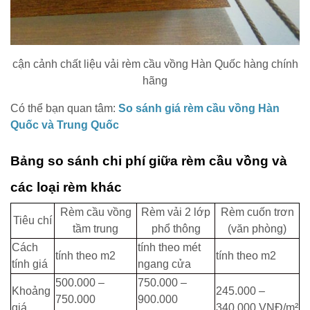
cận cảnh chất liệu vải rèm cầu vồng Hàn Quốc hàng chính
hãng
Có thể bạn quan tâm:
So sánh giá rèm cầu vồng Hàn
Quốc và Trung Quốc
Bảng so sánh chi phí giữa rèm cầu vồng và
các loại rèm khác
Rèm cầu vồng
Rèm vải 2 lớp
Rèm cuốn trơn
Tiêu chí
tầm trung
phổ thông
(văn phòng)
Cách
tính theo mét
tính theo m2
tính theo m2
tính giá
ngang cửa
500.000 –
750.000 –
Khoảng
245.000 –
750.000
900.000
giá
340.000 VNĐ/m²