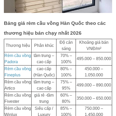
Bảng giá rèm cầu vồng Hàn Quốc theo các
thương hiệu bán chạy nhất 2026
Độ cản
Khoảng giá bán
Thương hiệu
Phân khúc
sáng
VNĐ/m²
Rèm cầu vồng
tầm trung –
70% –
495.000 – 850.000
Padora
cao cấp
100%
Rèm cầu vồng
cao cấp
80% –
450.000 –
Fineplus
(Hàn Quốc)
100%
1.050.000
Rèm cầu vồng
tầm trung –
75% –
499.000 – 890.000
Artico
cao cấp
95%
Rèm cầu vồng
giá rẻ -tầm
60% –
350.000 – 650.000
Fivester
trung
80%
Rèm cầu vồng
Siêu cấp /
85% –
750.000 –
Winlux
Luxury
100%
1.450.000