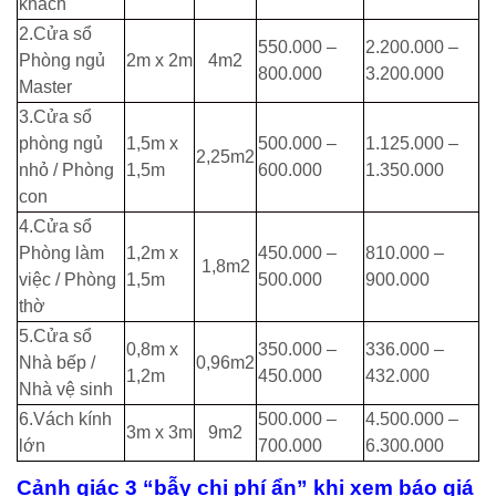
khách
2.Cửa sổ
550.000 –
2.200.000 –
Phòng ngủ
2m x 2m
4m2
800.000
3.200.000
Master
3.Cửa sổ
phòng ngủ
1,5m x
500.000 –
1.125.000 –
2,25m2
nhỏ / Phòng
1,5m
600.000
1.350.000
con
4.Cửa sổ
Phòng làm
1,2m x
450.000 –
810.000 –
1,8m2
việc / Phòng
1,5m
500.000
900.000
thờ
5.Cửa sổ
0,8m x
350.000 –
336.000 –
Nhà bếp /
0,96m2
1,2m
450.000
432.000
Nhà vệ sinh
6.Vách kính
500.000 –
4.500.000 –
3m x 3m
9m2
lớn
700.000
6.300.000
Cảnh giác 3 “bẫy chi phí ẩn” khi xem báo giá