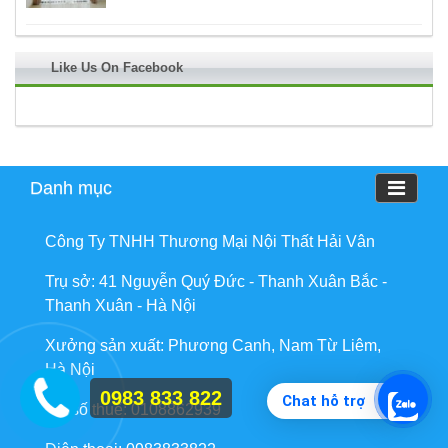
Like Us On Facebook
Danh mục
Công Ty TNHH Thương Mại Nội Thất Hải Vân
Trụ sở: 41 Nguyễn Quý Đức - Thanh Xuân Bắc -
Thanh Xuân - Hà Nội
Xưởng sản xuất: Phương Canh, Nam Từ Liêm,
Hà Nội
0983 833 822
Chat hỗ trợ
Mã số thuế: 0108862939