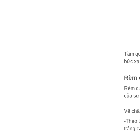
Tầm qu
bức xạ 
Rèm c
Rèm cử
của sự
Về chất
-Theo t
tráng 