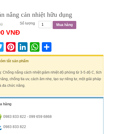
n nắng cản nhiệt hữu dụng
Số lượng
NĐ
Mua hàng
00
VNĐ
acebook
Twitter
Pinterest
LinkedIn
WhatsApp
Share
 tóm tắt sản phẩm
 Chống nắng cách nhiệt giảm nhiệt độ phòng từ 3-5 độ C, tích
năng, chống tia uv, cách âm nhẹ, tạo sự riêng tư, một giải pháp
và đa chức năng.
a hàng
0983 833 822 - 099 659 6868
0983 833 822