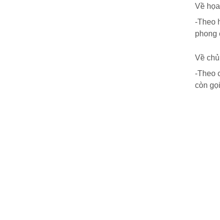
Về họa 
-Theo 
phong 
Về chủn
-Theo 
còn gọ