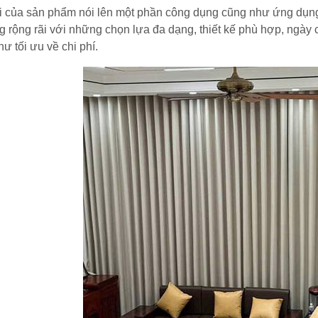
i của sản phẩm nói lên một phần công dụng cũng như ứng dụng
g rộng rãi với những chọn lựa đa dạng, thiết kế phù hợp, ngày
ư tối ưu về chi phí.