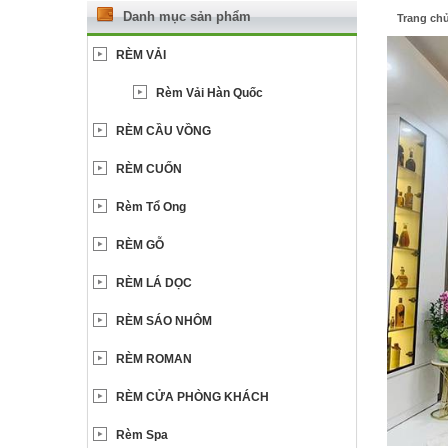
Danh mục sản phẩm
Trang ch
RÈM VẢI
Rèm Vải Hàn Quốc
RÈM CẦU VỒNG
RÈM CUỐN
Rèm Tổ Ong
RÈM GỖ
RÈM LÁ DỌC
RÈM SÁO NHÔM
RÈM ROMAN
RÈM CỬA PHÒNG KHÁCH
Rèm Spa