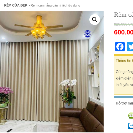
ủ
>
RÈM CỬA ĐẸP
> Rèm cản nắng cản nhiệt hữu dụng
Rèm cả
820.000
V
600.0
F
Thông tin
Công năng:
kiệm điện 
thiết yếu 
Hỗ trợ mu