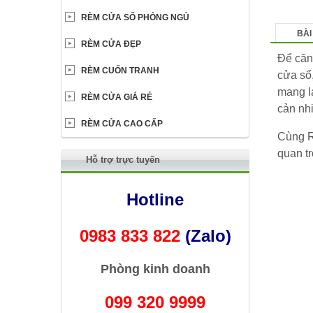
RÈM CỬA SỔ PHÒNG NGỦ
BÀI
RÈM CỬA ĐẸP
Để căn 
RÈM CUỐN TRANH
cửa sổ,
mang l
RÈM CỬA GIÁ RẺ
cản nhi
RÈM CỬA CAO CẤP
Cùng R
quan tr
Hỗ trợ trực tuyến
Hotline
0983 833 822
(Zalo)
Phòng kinh doanh
099 320 9999