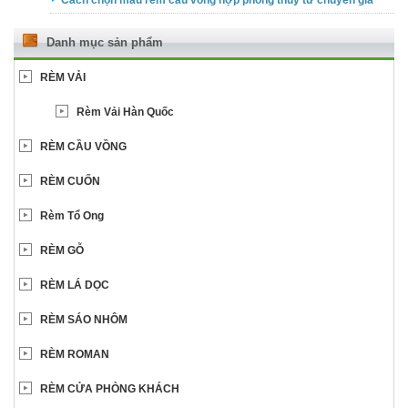
Cách chọn màu rèm cầu vồng hợp phong thủy từ chuyên gia
Danh mục sản phẩm
RÈM VẢI
Rèm Vải Hàn Quốc
RÈM CẦU VỒNG
RÈM CUỐN
Rèm Tổ Ong
RÈM GỖ
RÈM LÁ DỌC
RÈM SÁO NHÔM
RÈM ROMAN
RÈM CỬA PHÒNG KHÁCH