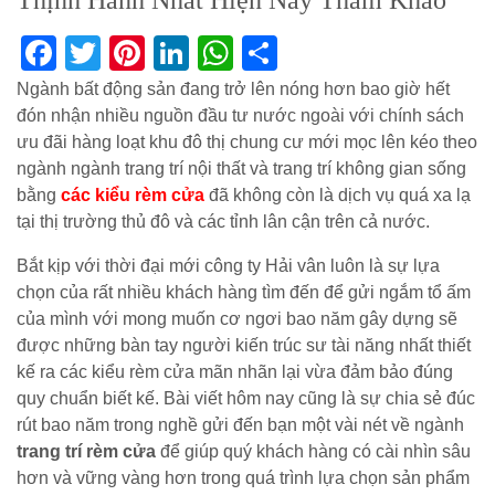
Thịnh Hành Nhất Hiện Nay Tham Khảo
Facebook
Twitter
Pinterest
LinkedIn
WhatsApp
Share
Ngành bất động sản đang trở lên nóng hơn bao giờ hết
đón nhận nhiều nguồn đầu tư nước ngoài với chính sách
ưu đãi hàng loạt khu đô thị chung cư mới mọc lên kéo theo
ngành ngành trang trí nội thất và trang trí không gian sống
bằng
các kiểu rèm cửa
đã không còn là dịch vụ quá xa lạ
tại thị trường thủ đô và các tỉnh lân cận trên cả nước.
Bắt kịp với thời đại mới công ty Hải vân luôn là sự lựa
chọn của rất nhiều khách hàng tìm đến để gửi ngắm tổ ấm
của mình với mong muốn cơ ngơi bao năm gây dựng sẽ
được những bàn tay người kiến trúc sư tài năng nhất thiết
kế ra các kiểu rèm cửa mãn nhãn lại vừa đảm bảo đúng
quy chuẩn biết kế. Bài viết hôm nay cũng là sự chia sẻ đúc
rút bao năm trong nghề gửi đến bạn một vài nét về ngành
trang trí rèm cửa
để giúp quý khách hàng có cài nhìn sâu
hơn và vững vàng hơn trong quá trình lựa chọn sản phẩm