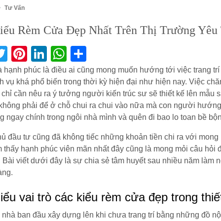
Tư Vấn
iểu Rèm Cửa Đẹp Nhất Trên Thị Trường Yêu
acebook
Twitter
Pinterest
LinkedIn
WhatsApp
Share
 hạnh phúc là điều ai cũng mong muốn hướng tới việc trang tr
ch vụ khá phổ biến trong thời kỳ hiện đại như hiện nay. Việc chăm
n chỉ cần nêu ra ý tưởng người kiến trúc sư sẽ thiết kế lên m
không phải để ở chỗ chui ra chui vào nữa mà con người hướng
g ngay chính trong ngôi nhà mình và quên đi bao lo toan bề bộ
ủ đầu tư cũng đã không tiếc những khoản tiền chi ra với mon
 thấy hạnh phúc viên mãn nhất đây cũng là mong mỏi câu hỏi đặt
 Bài viết dưới đây là sự chia sẻ tâm huyết sau nhiều năm làm 
àng.
iểu vai trò các kiểu rèm cửa đẹp trong thiết
 nhà ban đầu xây dựng lên khi chưa trang trí bằng những đồ nộ