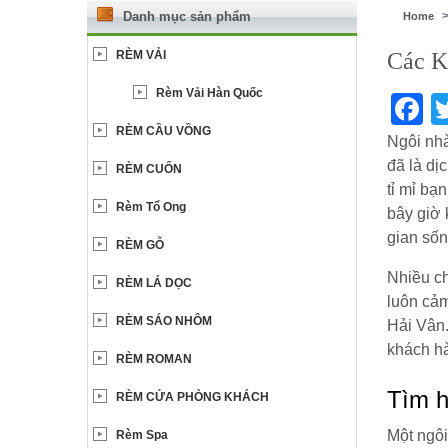
Danh mục sản phẩm
Home
RÈM VẢI
Các K
Rèm Vải Hàn Quốc
F
RÈM CẦU VỒNG
Ngôi nhà
đã là dị
RÈM CUỐN
tỉ mỉ bạ
Rèm Tổ Ong
bây giờ 
gian sốn
RÈM GỖ
Nhiều ch
RÈM LÁ DỌC
luôn cảm
RÈM SÁO NHÔM
Hải Vân.
khách h
RÈM ROMAN
Tìm h
RÈM CỬA PHÒNG KHÁCH
Một ngôi
Rèm Spa