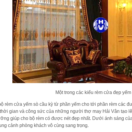
Một trong các kiểu rèm cửa đẹp yếm
ộ rèm cửa yếm sò cầu kỳ từ phần yếm cho tới phần rèm các đườ
thời gian và công sức của những người thợ may Hải Vân tạo l
ưỡng giúp cho bộ rèm có được nét đẹp nhất. Dưới ánh sáng của 
ung cảnh phòng khách vô cùng sang trọng.