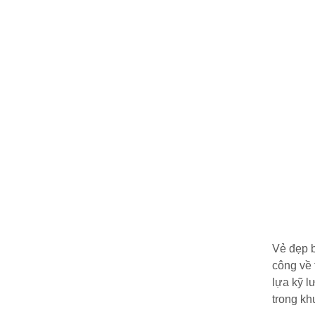
Vẻ đẹp b
công về 
lựa kỹ l
trong kh