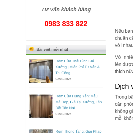
Tư Vấn khách hàng
0983 833 822
Nếu bạn 
chuẩn că
với nhau
Bài viết mới nhất
Với nhiề
Rèm Cửa Thái Bình Giá
lên được
Xưởng | Miễn Phí Tư Vấn &
thích nữ
Thi Công
02/08/2026
Dịch 
Rèm Cửa Hưng Yên: Mẫu
Trong bấ
Mã Đẹp, Giá Tại Xưởng, Lắp
căn phòn
Đặt Tận Nơi
không gi
01/08/2026
mỗi khôn
Rèm Thông Tầng: Giải Pháp