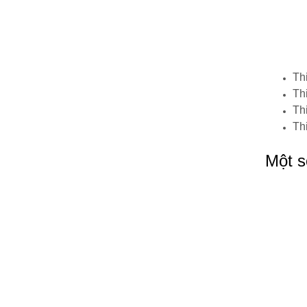
Th
Thi
Th
Thi
Một s