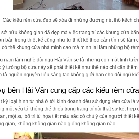
Các kiểu rèm cửa đẹp sẽ xóa đi những đường nét thô kệch 
sở hữu không gian đã đẹp mà việc trang trí các khung cửa b
n bản trong thiết kế cũng như tự thiết kế theo cảm tính sẽ l
 có thể khung cửa nhà mình cao mà mình lại làm những bộ rèm 
u năm làm nghề đội ngũ Hải Vân sẽ là những con mắt tinh tườn
 ý tưởng bộ cửa này sẽ phải thiết kế như thế nào chỉ cần thêm 
a là nguồn nguyên liệu sáng tạo không giới hạn cho đội ngũ kiế
vụ bên Hải Vân cung cấp các kiểu rèm cửa
t kỳ loại hình từ nhà ở tới kinh doanh đều sử dụng rèm cửa là v
g một yếu tố không thể thiếu trong trang trí nội thất sự kết h
an, một sự bố trí từ họa tiết màu sắc có chủ ý của người thiết 
g gian, không không gian nào giống không gian nào.