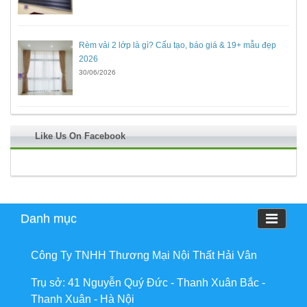
Rèm vải 2 lớp là gì? Cấu tạo, báo giá & 19+ mẫu đẹp
2026
30/06/2026
Like Us On Facebook
Danh mục
Công Ty TNHH Thương Mại Nội Thất Hải Vân
Trụ sở: 41 Nguyễn Quý Đức - Thanh Xuân Bắc -
Thanh Xuân - Hà Nội