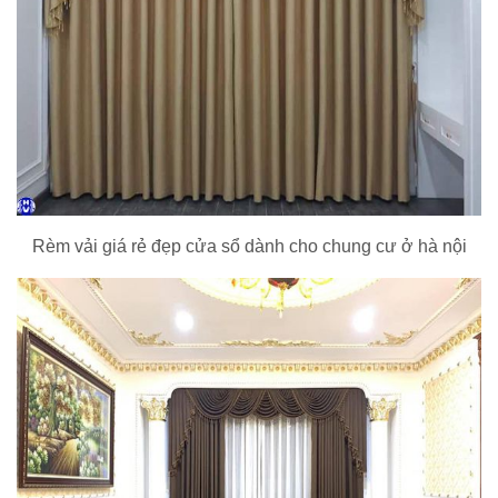
Rèm vải giá rẻ đẹp cửa sổ dành cho chung cư ở hà nội