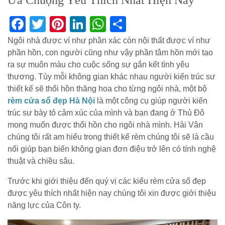
Ưa Chuộng Yêu Thích Nhất Hiện Nay
Facebook
Twitter
Pinterest
LinkedIn
WhatsApp
Share
Ngôi nhà được ví như phần xác còn nội thất được ví như
phần hồn, con người cũng như vậy phần tâm hồn mới tạo
ra sự muôn màu cho cuộc sống sự gắn kết tình yêu
thương. Tùy mỗi không gian khác nhau người kiến trúc sư
thiết kế sẽ thổi hồn thăng hoa cho từng ngôi nhà, một bộ
rèm cửa sổ đẹp Hà Nội
là một công cụ giúp người kiến
trúc sư bày tỏ cảm xúc của mình và bạn đang ở Thủ Đô
mong muốn được thổi hồn cho ngôi nhà mình. Hải Vân
chúng tôi rất am hiểu trong thiết kế rèm chúng tôi sẽ là cầu
nối giúp bạn biến không gian đơn điệu trở lên có tính nghệ
thuật và chiều sâu.
Trước khi giới thiệu đến quý vị các kiểu rèm cửa sổ đẹp
được yêu thích nhất hiện nay chúng tôi xin được giới thiệu
năng lực của Côn ty.