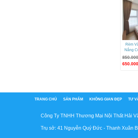
Rèm Vả
Nắng C
850.00
650.00
TRANG CHỦ
SẢN PHẨM
KHÔNG GIAN ĐẸP
TƯ V
Công Ty TNHH Thương Mại Nội Thất Hải V
Trụ sở: 41 Nguyễn Quý Đức - Thanh Xuân B