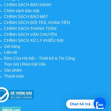
CHÍNH SÁCH BẢO HÀNH
Chính sách bảo mật
CHÍNH SÁCH BẢO MẬT
CHÍNH SÁCH ĐỔI TRẢ, HOÀN TIỀN
CHÍNH SÁCH THANH TOÁN
CHÍNH SÁCH VẬN CHUYỂN
CHÍNH SÁCH XỬ LÝ KHIẾU NẠI
Giỏ hàng
Liên hệ
Rèm Cửa Hà Nội – Thiết Kế & Thi Công
Trọn Gói | Rèm Hải Vân
Sản phẩm
Thanh toán
Chat hỗ trợ