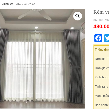
ủ
>
RÈM VẢI
> Rèm vải VD 60
Rèm v
560.000
V
480.0
F
Thông tin
Đơn giá: 
Đơn giá c
Kích thước
Tình trạng
Mang mẫu t
Bảo hành: