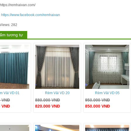
https://remhaivan.com/
:
https://www.facebook.com/remhaivan
 Views:
282
ẩm tương tự
m Vải VD 01
Rèm Vải VD 20
Rèm Vải VD 05
0
VNĐ
880.000
VNĐ
950.000
VNĐ
0
VNĐ
820.000
VNĐ
850.000
VNĐ