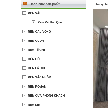
Danh mục sản phẩm
Trang ch
RÈM VẢI
Rèm Vải Hàn Quốc
RÈM CẦU VỒNG
RÈM CUỐN
Rèm Tổ Ong
RÈM GỖ
RÈM LÁ DỌC
RÈM SÁO NHÔM
RÈM ROMAN
RÈM CỬA PHÒNG KHÁCH
Rèm Spa