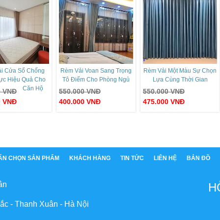
i Cửa Sổ Chống
Rèm Vải Voan Sang Trọng
Rèm Vải Một Màu Sự Chọn
ực Hiệu Quả Cho
Tô Điểm Cho Phòng Ngủ
Lựa Cùng Thời Gian
Căn Hộ
0
VNĐ
550.000
VNĐ
550.000
VNĐ
0
VNĐ
400.000
VNĐ
475.000
VNĐ
ẤN CHỌN SẢN PHẨM
KHÁCH HÀNG
TIN TỨC
LIÊN HỆ
BẢN ĐỒ
ân
H
ắc - Thanh Xuân - Hà Nội