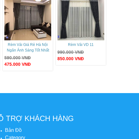
Rèm Vải Giá Rẻ Hà Nội
Rèm Vải VD 11
Ngăn Ánh Sáng Tốt Nhất
990.000
VNĐ
590.000
VNĐ
850.000
VNĐ
475.000
VNĐ
Ỗ TRỢ KHÁCH HÀNG
Bản Đồ
Category