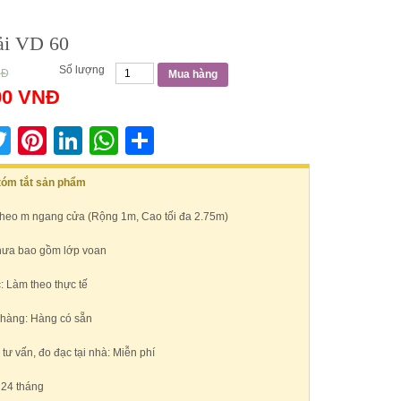
ải VD 60
Số lượng
NĐ
Mua hàng
00
VNĐ
acebook
Twitter
Pinterest
LinkedIn
WhatsApp
Share
 tóm tắt sản phẩm
Theo m ngang cửa (Rộng 1m, Cao tối đa 2.75m)
hưa bao gồm lớp voan
: Làm theo thực tế
 hàng: Hàng có sẵn
ư vấn, đo đạc tại nhà: Miễn phí
 24 tháng