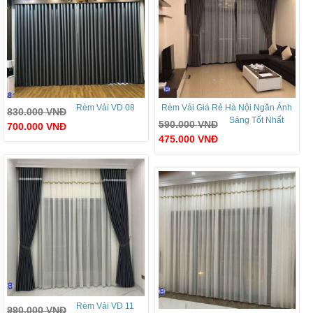
Rèm Vải VD 08
Rèm Vải Giá Rẻ Hà Nội Ngăn Ánh
830.000
VNĐ
Sáng Tốt Nhất
590.000
VNĐ
700.000
VNĐ
475.000
VNĐ
Rèm Vải VD 11
990.000
VNĐ