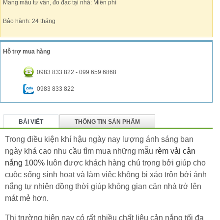
Mang mẫu tư vấn, đo đạc tại nhà: Miễn phí
Bảo hành: 24 tháng
Hỗ trợ mua hàng
0983 833 822 - 099 659 6868
0983 833 822
BÀI VIẾT
THÔNG TIN SẢN PHẨM
BÌNH LUẬN
Trong điều kiện khí hậu ngày nay lượng ánh sáng ban
ngày khá cao nhu cầu tìm mua những mẫu
rèm vải cản
nắng 100%
luôn được khách hàng chú trọng bởi giúp cho
cuộc sống sinh hoạt và làm việc không bị xáo trộn bởi ánh
nắng tự nhiên đồng thời giúp không gian căn nhà trở lên
mát mẻ hơn.
Thị trường hiện nay có rất nhiều chất liệu cản nắng tối đa