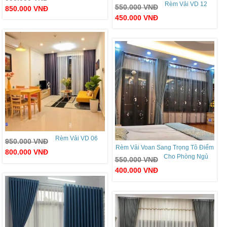
Rèm Vải VD 12
550.000
VNĐ
850.000
VNĐ
450.000
VNĐ
Rèm Vải VD 06
950.000
VNĐ
Rèm Vải Voan Sang Trọng Tô Điểm
800.000
VNĐ
Cho Phòng Ngủ
550.000
VNĐ
400.000
VNĐ