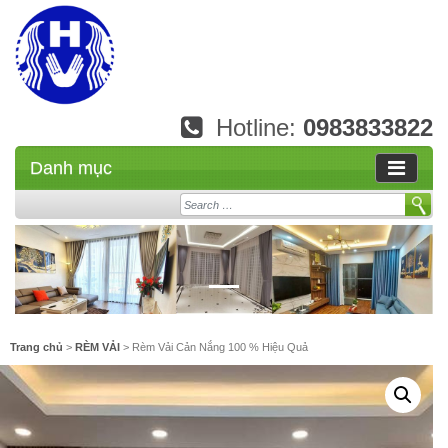
Hotline:
0983833822
Danh mục
Search
Trang chủ
>
RÈM VẢI
> Rèm Vải Cản Nắng 100 % Hiệu Quả