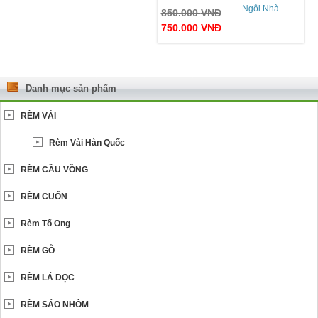
Ngôi Nhà
850.000
VNĐ
750.000
VNĐ
Danh mục sản phẩm
RÈM VẢI
Rèm Vải Hàn Quốc
RÈM CẦU VỒNG
RÈM CUỐN
Rèm Tổ Ong
RÈM GỖ
RÈM LÁ DỌC
RÈM SÁO NHÔM