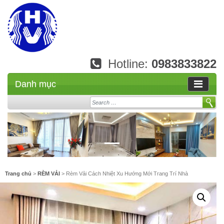
Hotline:
0983833822
Danh mục
Search
Trang chủ
>
RÈM VẢI
> Rèm Vải Cách Nhiệt Xu Hướng Mới Trang Trí Nhà