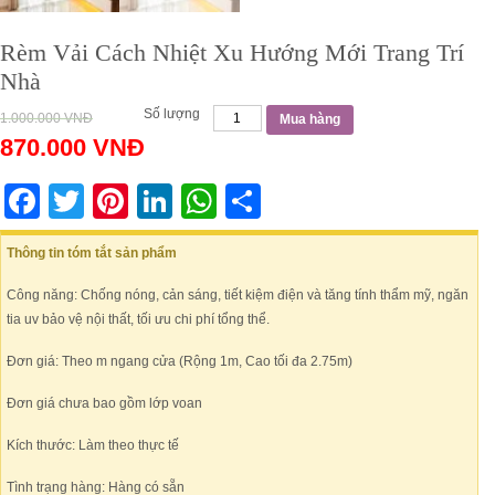
Rèm Vải Cách Nhiệt Xu Hướng Mới Trang Trí
Nhà
Số lượng
1.000.000
VNĐ
Mua hàng
870.000
VNĐ
Facebook
Twitter
Pinterest
LinkedIn
WhatsApp
Share
Thông tin tóm tắt sản phẩm
Công năng: Chống nóng, cản sáng, tiết kiệm điện và tăng tính thẩm mỹ, ngăn
tia uv bảo vệ nội thất, tối ưu chi phí tổng thể.
Đơn giá: Theo m ngang cửa (Rộng 1m, Cao tối đa 2.75m)
Đơn giá chưa bao gồm lớp voan
Kích thước: Làm theo thực tế
Tình trạng hàng: Hàng có sẵn