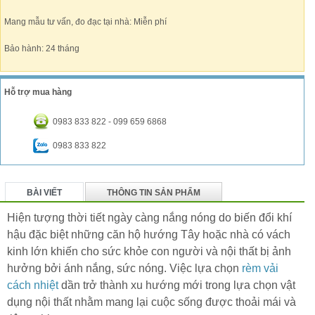
Mang mẫu tư vấn, đo đạc tại nhà: Miễn phí
Bảo hành: 24 tháng
Hỗ trợ mua hàng
0983 833 822 - 099 659 6868
0983 833 822
BÀI VIẾT
THÔNG TIN SẢN PHẨM
BÌNH LUẬN
Hiện tượng thời tiết ngày càng nắng nóng do biến đổi khí
hậu đặc biệt những căn hộ hướng Tây hoặc nhà có vách
kinh lớn khiến cho sức khỏe con người và nội thất bị ảnh
hưởng bởi ánh nắng, sức nóng. Việc lựa chọn
rèm vải
cách nhiệt
dần trở thành xu hướng mới trong lựa chọn vật
dụng nội thất nhằm mang lại cuộc sống được thoải mái và