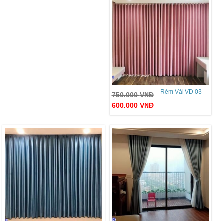
Rèm Vải VD 03
750.000
VNĐ
600.000
VNĐ