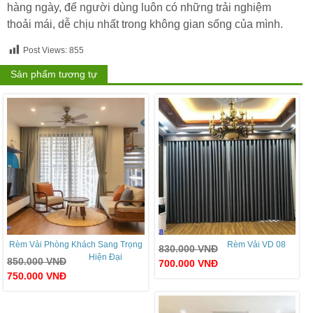
hàng ngày, để người dùng luôn có những trải nghiệm
thoải mái, dễ chịu nhất trong không gian sống của mình.
Post Views:
855
Sản phẩm tương tự
Rèm Vải Phòng Khách Sang Trọng
Rèm Vải VD 08
830.000
VNĐ
Hiện Đại
850.000
VNĐ
700.000
VNĐ
750.000
VNĐ