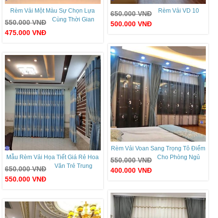
Rèm Vải Một Màu Sự Chọn Lựa
Rèm Vải VD 10
650.000
VNĐ
Cùng Thời Gian
550.000
VNĐ
500.000
VNĐ
475.000
VNĐ
Rèm Vải Voan Sang Trọng Tô Điểm
Mẫu Rèm Vải Họa Tiết Giá Rẻ Hoa
Cho Phòng Ngủ
550.000
VNĐ
Văn Trẻ Trung
650.000
VNĐ
400.000
VNĐ
550.000
VNĐ