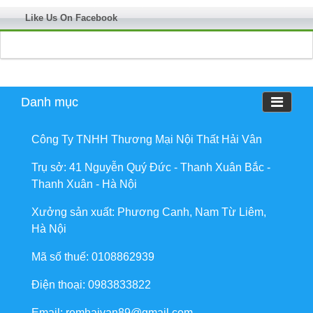
Like Us On Facebook
Danh mục
Công Ty TNHH Thương Mại Nội Thất Hải Vân
Trụ sở: 41 Nguyễn Quý Đức - Thanh Xuân Bắc -
Thanh Xuân - Hà Nội
Xưởng sản xuất: Phương Canh, Nam Từ Liêm,
Hà Nội
Mã số thuế: 0108862939
Điện thoại: 0983833822
Email: remhaivan89@gmail.com