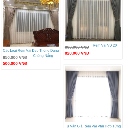
Rèm Vải VD 20
880.000
VNĐ
Các Loại Rèm Vải Đẹp Thông Dụng
820.000
VNĐ
Chống Nắng
650.000
VNĐ
500.000
VNĐ
Tư Vấn Giá Rèm Vải Phù Hợp Từng