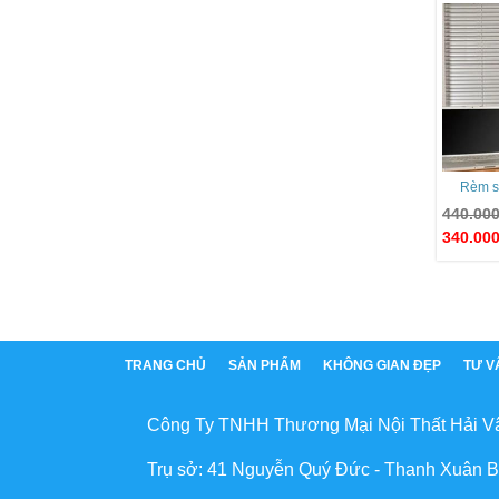
Rèm s
440.00
340.00
TRANG CHỦ
SẢN PHẨM
KHÔNG GIAN ĐẸP
TƯ V
Công Ty TNHH Thương Mại Nội Thất Hải V
Trụ sở: 41 Nguyễn Quý Đức - Thanh Xuân B