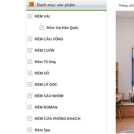
Danh mục sản phẩm
Trang ch
RÈM VẢI
Rèm Vải Hàn Quốc
RÈM CẦU VỒNG
RÈM CUỐN
Rèm Tổ Ong
RÈM GỖ
RÈM LÁ DỌC
RÈM SÁO NHÔM
RÈM ROMAN
RÈM CỬA PHÒNG KHÁCH
Rèm Spa