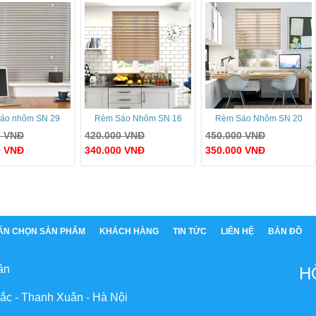
áo nhôm SN 29
Rèm Sáo Nhôm SN 16
Rèm Sáo Nhôm SN 20
0
VNĐ
420.000
VNĐ
450.000
VNĐ
0
VNĐ
340.000
VNĐ
350.000
VNĐ
ẤN CHỌN SẢN PHẨM
KHÁCH HÀNG
TIN TỨC
LIÊN HỆ
BẢN ĐỒ
ân
H
ắc - Thanh Xuân - Hà Nội