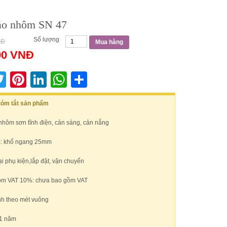
áo nhôm SN 47
Số lượng
NĐ
Mua hàng
00
VNĐ
acebook
Twitter
Pinterest
LinkedIn
WhatsApp
Share
 tóm tắt sản phẩm
 nhôm sơn tĩnh điện, cản sáng, cản nắng
c: khổ ngang 25mm
 phụ kiện,lắp đặt, vận chuyển
ồm VAT 10%: chưa bao gồm VAT
nh theo mét vuông
1 năm