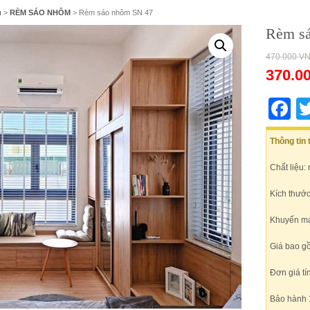
ủ
>
RÈM SÁO NHÔM
> Rèm sáo nhôm SN 47
Rèm s
470.000
V
370.0
F
Thông tin
Chất liệu:
Kích thướ
Khuyến mại
Giá bao g
Đơn giá tí
Bảo hành 