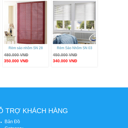
Rèm sáo nhôm SN 28
Rèm Sáo Nhôm SN 03
480.000
VNĐ
450.000
VNĐ
350.000
VNĐ
340.000
VNĐ
Ỗ TRỢ KHÁCH HÀNG
Bản Đồ