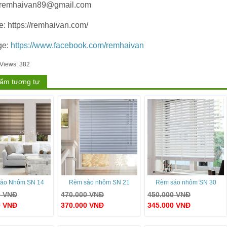
 remhaivan89@gmail.com
e: https://remhaivan.com/
ge:
https://www.facebook.com/remhaivan
 Views:
382
ẩm tương tự
áo Nhôm SN 14
Rèm sáo nhôm SN 21
Rèm sáo nhôm SN 30
0
VNĐ
470.000
VNĐ
450.000
VNĐ
0
VNĐ
370.000
VNĐ
345.000
VNĐ