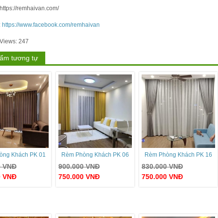
https://remhaivan.com/
:
https://www.facebook.com/remhaivan
 Views:
247
ẩm tương tự
òng Khách PK 01
Rèm Phòng Khách PK 06
Rèm Phòng Khách PK 16
0
VNĐ
900.000
VNĐ
830.000
VNĐ
0
VNĐ
750.000
VNĐ
750.000
VNĐ