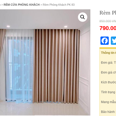
ủ
>
RÈM CỬA PHÒNG KHÁCH
> Rèm Phòng Khách PK 83
Rèm P
850.000
V
790.0
F
Thông tin
Đơn giá: 
Đơn giá c
Kích thước
Tình trạng
Mang mẫu t
Bảo hành: