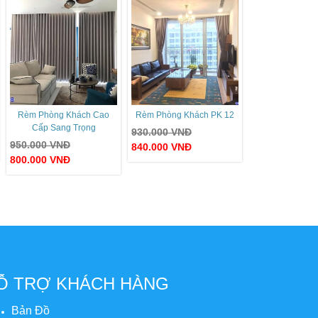
Rèm Phòng Khách Cao
Rèm Phòng Khách PK 12
Cấp Sang Trọng
930.000
VNĐ
950.000
VNĐ
840.000
VNĐ
800.000
VNĐ
Ỗ TRỢ KHÁCH HÀNG
Bản Đồ