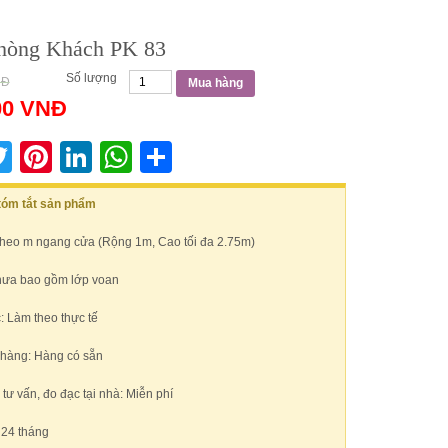
hòng Khách PK 83
Số lượng
NĐ
Mua hàng
00
VNĐ
acebook
Twitter
Pinterest
LinkedIn
WhatsApp
Share
 tóm tắt sản phẩm
Theo m ngang cửa (Rộng 1m, Cao tối đa 2.75m)
hưa bao gồm lớp voan
: Làm theo thực tế
 hàng: Hàng có sẵn
ư vấn, đo đạc tại nhà: Miễn phí
 24 tháng