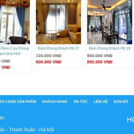
rí Rèm Cửa Phòng
Rèm Phòng Khách PK 07
Rèm Phòng Khách PK 19
ách Nhà Phố
720.000
VNĐ
950.000
VNĐ
0
VNĐ
600.000
VNĐ
850.000
VNĐ
0
VNĐ
ẤN CHỌN SẢN PHẨM
KHÁCH HÀNG
TIN TỨC
LIÊN HỆ
BẢN ĐỒ
ân
H
ắc - Thanh Xuân - Hà Nội