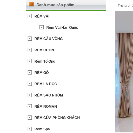
Danh mục sản phẩm
Trang ch
RÈM VẢI
Rèm Vải Hàn Quốc
RÈM CẦU VỒNG
RÈM CUỐN
Rèm Tổ Ong
RÈM GỖ
RÈM LÁ DỌC
RÈM SÁO NHÔM
RÈM ROMAN
RÈM CỬA PHÒNG KHÁCH
Rèm Spa