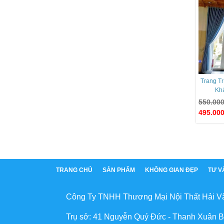
Trang T
Kh
550.00
495.00
TRANG CHỦ
SẢN PHẨM
KHÔNG GIAN ĐẸP
TƯ V
Công Ty TNHH Thương Mại Nội Thất Hải V
Trụ sở: 41 Nguyễn Quý Đức - Thanh Xuân B