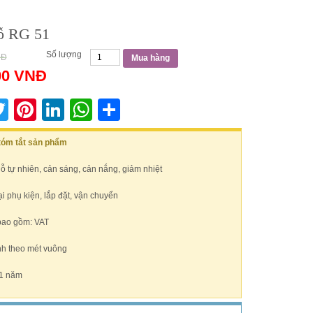
ỗ RG 51
Số lượng
NĐ
Mua hàng
00
VNĐ
acebook
Twitter
Pinterest
LinkedIn
WhatsApp
Share
 tóm tắt sản phẩm
gỗ tự nhiên, cản sáng, cản nắng, giảm nhiệt
 phụ kiện, lắp đặt, vận chuyển
bao gồm: VAT
nh theo mét vuông
1 năm