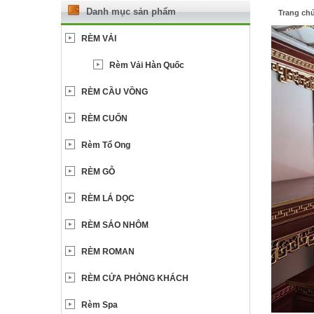
Danh mục sản phẩm
Trang ch
RÈM VẢI
Rèm Vải Hàn Quốc
RÈM CẦU VỒNG
RÈM CUỐN
Rèm Tổ Ong
RÈM GỖ
RÈM LÁ DỌC
RÈM SÁO NHÔM
RÈM ROMAN
RÈM CỬA PHÒNG KHÁCH
Rèm Spa