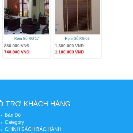
Rèm Gỗ RG 17
Rèm Gỗ RG 03
880.000
VNĐ
1.300.000
VNĐ
740.000
VNĐ
1.100.000
VNĐ
Ỗ TRỢ KHÁCH HÀNG
Bản Đồ
Category
CHÍNH SÁCH BẢO HÀNH