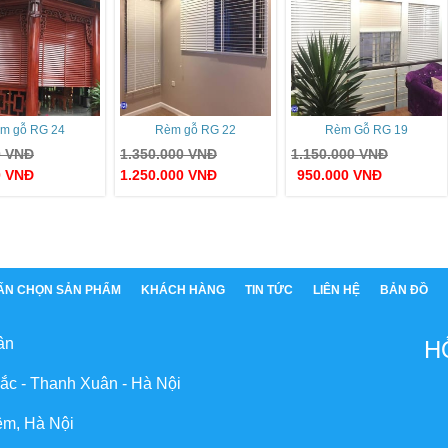
m gỗ RG 24
Rèm gỗ RG 22
Rèm Gỗ RG 19
0
VNĐ
1.350.000
VNĐ
1.150.000
VNĐ
0
VNĐ
1.250.000
VNĐ
950.000
VNĐ
ẤN CHỌN SẢN PHẨM
KHÁCH HÀNG
TIN TỨC
LIÊN HỆ
BẢN ĐỒ
ân
H
ắc - Thanh Xuân - Hà Nội
êm, Hà Nội