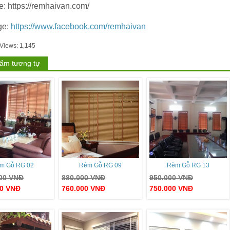
e: https://remhaivan.com/
ge:
https://www.facebook.com/remhaivan
 Views:
1,145
ẩm tương tự
m Gỗ RG 02
Rèm Gỗ RG 09
Rèm Gỗ RG 13
000
VNĐ
880.000
VNĐ
950.000
VNĐ
00
VNĐ
760.000
VNĐ
750.000
VNĐ