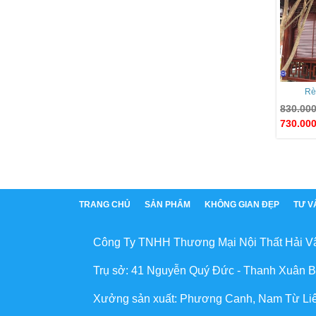
Rè
830.00
730.00
TRANG CHỦ
SẢN PHẨM
KHÔNG GIAN ĐẸP
TƯ V
Công Ty TNHH Thương Mại Nội Thất Hải V
Trụ sở: 41 Nguyễn Quý Đức - Thanh Xuân B
Xưởng sản xuất: Phương Canh, Nam Từ Li