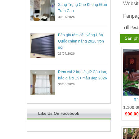
Websit
Sang Trọng Cho Không Gian
Trần Cao
Fanpa
30/07/2026
Post
Báo giá rèm cầu vồng Hàn
Sản ph
Quốc chính hãng 2026 trọn
gói
23/07/2026
Rèm vải 2 lớp là gì? Cấu tạo,
báo giá & 19+ mẫu đẹp 2026
30/06/2026
Rè
1.100.
Like Us On Facebook
900.0