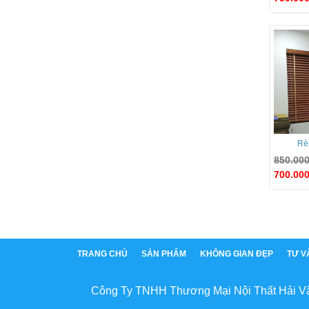
Rè
850.00
700.00
TRANG CHỦ
SẢN PHẨM
KHÔNG GIAN ĐẸP
TƯ V
Công Ty TNHH Thương Mại Nội Thất Hải V