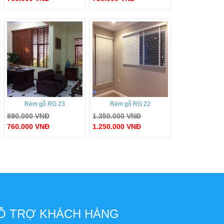
Rèm gỗ RG 23
Rèm gỗ RG 22
890.000
VNĐ
1.350.000
VNĐ
760.000
VNĐ
1.250.000
VNĐ
Ỗ TRỢ KHÁCH HÀNG