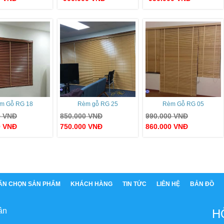
m Gỗ RG 18
Rèm gỗ RG 25
Rèm Gỗ RG 05
0
VNĐ
850.000
VNĐ
990.000
VNĐ
0
VNĐ
750.000
VNĐ
860.000
VNĐ
ẤN CHỌN SẢN PHẨM
KHÁCH HÀNG
TIN TỨC
LIÊN HỆ
BẢN ĐỒ
ân
H