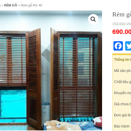
ủ
>
RÈM GỖ
> Rèm gỗ RG 40
Rèm g
750.000
V
690.0
F
Thông tin
Mã sản ph
Chất liệu 
Khuyến mại
Giá chưa 
Đơn giá tí
Bảo hành 