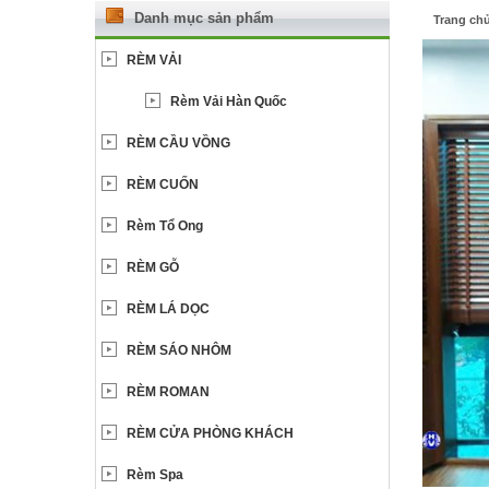
Danh mục sản phẩm
Trang ch
RÈM VẢI
Rèm Vải Hàn Quốc
RÈM CẦU VỒNG
RÈM CUỐN
Rèm Tổ Ong
RÈM GỖ
RÈM LÁ DỌC
RÈM SÁO NHÔM
RÈM ROMAN
RÈM CỬA PHÒNG KHÁCH
Rèm Spa