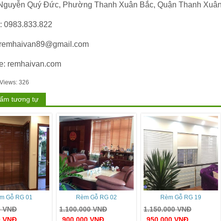
Nguyễn Quý Đức, Phường Thanh Xuân Bắc, Quận Thanh Xuân,
e: 0983.833.822
 remhaivan89@gmail.com
e: remhaivan.com
 Views:
326
ẩm tương tự
m Gỗ RG 01
Rèm Gỗ RG 02
Rèm Gỗ RG 19
0
VNĐ
1.100.000
VNĐ
1.150.000
VNĐ
0
VNĐ
900.000
VNĐ
950.000
VNĐ