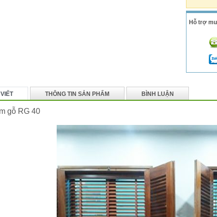
Hỗ trợ mu
 VIẾT
THÔNG TIN SẢN PHẨM
BÌNH LUẬN
m gỗ RG 40