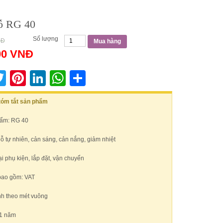
ỗ RG 40
Số lượng
NĐ
Mua hàng
00
VNĐ
acebook
Twitter
Pinterest
LinkedIn
WhatsApp
Share
 tóm tắt sản phẩm
ẩm: RG 40
gỗ tự nhiên, cản sáng, cản nắng, giảm nhiệt
 phụ kiện, lắp đặt, vận chuyển
bao gồm: VAT
nh theo mét vuông
1 năm