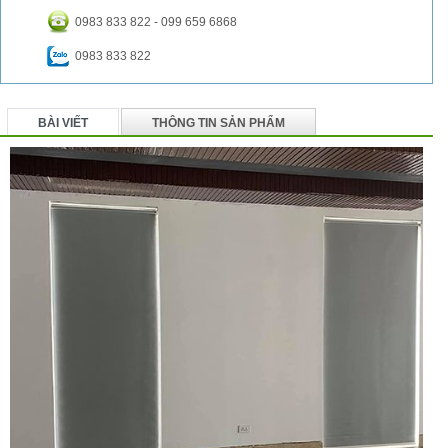
0983 833 822 - 099 659 6868
0983 833 822
BÀI VIẾT
THÔNG TIN SẢN PHẨM
BÌNH LUẬN