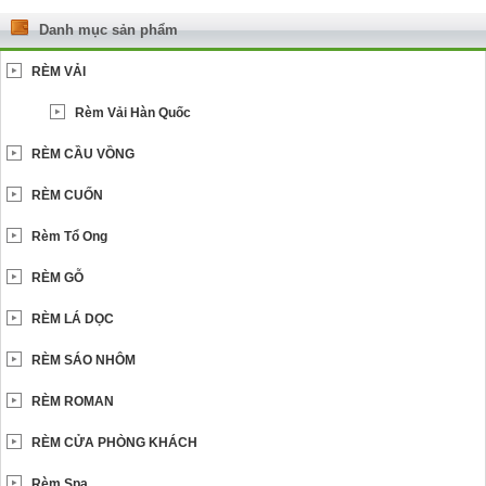
Danh mục sản phẩm
RÈM VẢI
Rèm Vải Hàn Quốc
RÈM CẦU VỒNG
RÈM CUỐN
Rèm Tổ Ong
RÈM GỖ
RÈM LÁ DỌC
RÈM SÁO NHÔM
RÈM ROMAN
RÈM CỬA PHÒNG KHÁCH
Rèm Spa