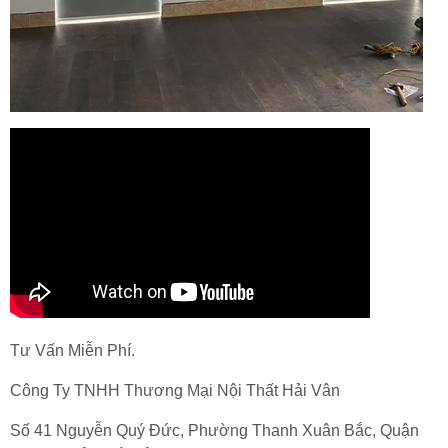
Tư Vấn Miễn Phí.
Công Ty TNHH Thương Mại Nội Thất Hải Vân
Số 41 Nguyễn Quý Đức, Phường Thanh Xuân Bắc, Quận