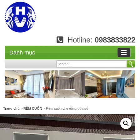
Hotline:
0983833822
Danh mục
Search
Trang chủ
>
RÈM CUỐN
> Rèm cuốn che nắng cửa sổ