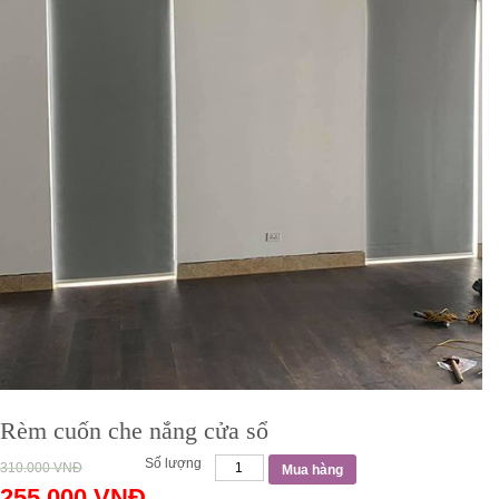
Rèm cuốn che nắng cửa sổ
Số lượng
310.000
VNĐ
Mua hàng
255.000
VNĐ