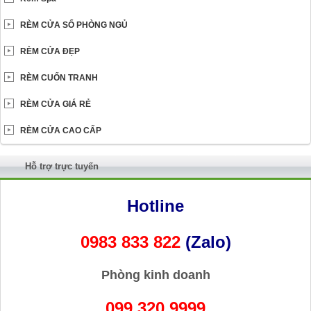
RÈM CỬA SỔ PHÒNG NGỦ
RÈM CỬA ĐẸP
RÈM CUỐN TRANH
RÈM CỬA GIÁ RẺ
RÈM CỬA CAO CẤP
Hỗ trợ trực tuyến
Hotline
0983 833 822
(Zalo)
Phòng kinh doanh
099 320 9999