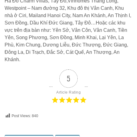
Hà Đô Charm Villas, Tây Đô,Vinhomes Thăng Long,
Westpoint – Nam đường 32, Khu đô thị Vân Canh, Khu
nhà ở Ciri, Mailand Hanoi City, Nam An Khánh, An Thịnh I,
Sơn Đồng, Dầu Khí Đức Giang, Tây Đô…Hoặc các khu
vực trên địa bàn như: Yên Sở, Vân Côn, Vân Canh, Tiền
Yên, Song Phương, Sơn Đồng, Minh Khai, Lại Yên, La
Phù, Kim Chung, Dương Liễu, Đức Thượng, Đức Giang,
Đông La, Di Trạch, Đắc Sở, Cát Quế, An Thượng, An
Khánh.
5
Article Rating
Post Views:
840