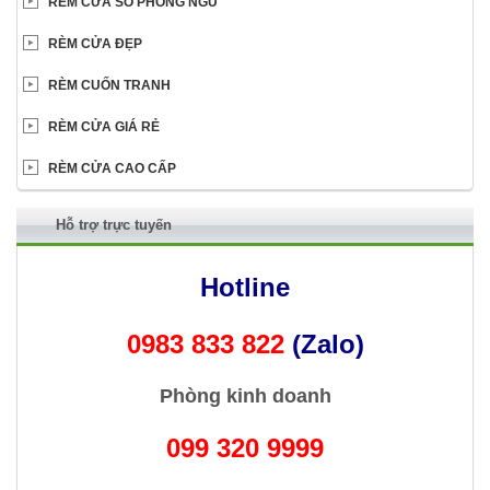
RÈM CỬA SỔ PHÒNG NGỦ
RÈM CỬA ĐẸP
RÈM CUỐN TRANH
RÈM CỬA GIÁ RẺ
RÈM CỬA CAO CẤP
Hỗ trợ trực tuyến
Hotline
0983 833 822
(Zalo)
Phòng kinh doanh
099 320 9999