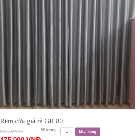
Rèm cửa giá rẻ GR 80
Số lượng
530.000
VNĐ
Mua hàng
475.000
VNĐ