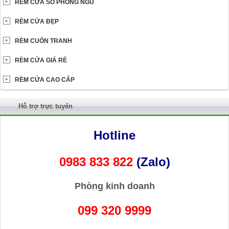
RÈM CỬA SỔ PHÒNG NGỦ
RÈM CỬA ĐẸP
RÈM CUỐN TRANH
RÈM CỬA GIÁ RẺ
RÈM CỬA CAO CẤP
Hỗ trợ trực tuyến
Hotline
0983 833 822
(Zalo)
Phòng kinh doanh
099 320 9999