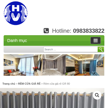
Hotline:
0983833822
Danh mục
Search
Trang chủ
>
RÈM CỬA GIÁ RẺ
> Rèm cửa giá rẻ GR 80