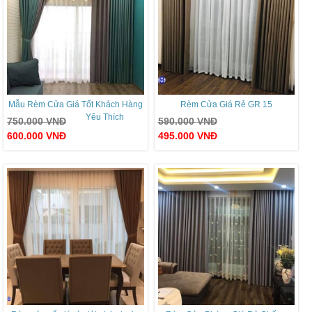
Mẫu Rèm Cửa Giá Tốt Khách Hàng
Rèm Cửa Giá Rẻ GR 15
Yêu Thích
750.000
VNĐ
590.000
VNĐ
600.000
VNĐ
495.000
VNĐ