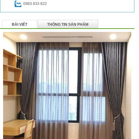
0983 833 822
BÀI VIẾT
THÔNG TIN SẢN PHẨM
BÌNH LUẬN