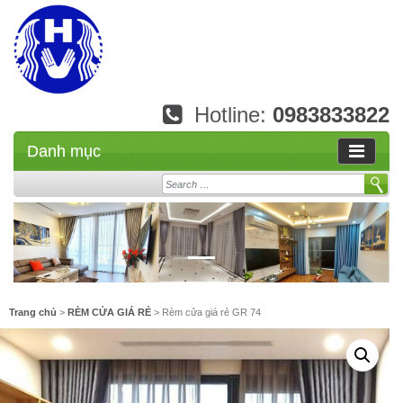
Hotline:
0983833822
Danh mục
Search
Trang chủ
>
RÈM CỬA GIÁ RẺ
> Rèm cửa giá rẻ GR 74