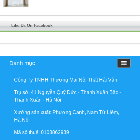
Like Us On Facebook
Danh mục
Công Ty TNHH Thương Mại Nội Thất Hải Vân
Trụ sở: 41 Nguyễn Quý Đức - Thanh Xuân Bắc -
Thanh Xuân - Hà Nội
Xưởng sản xuất: Phương Canh, Nam Từ Liêm,
Hà Nội
Mã số thuế: 0108862939