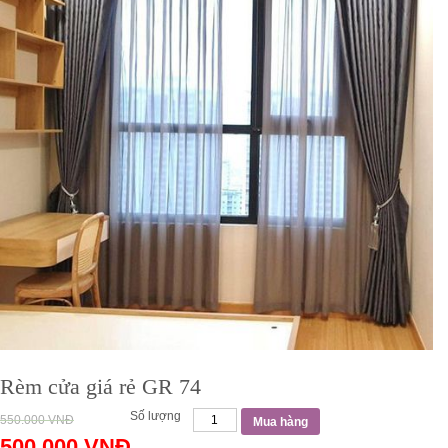
Rèm cửa giá rẻ GR 74
Số lượng
550.000
VNĐ
Mua hàng
500.000
VNĐ