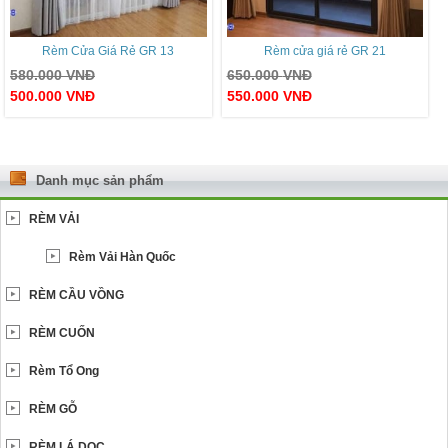
Rèm Cửa Giá Rẻ GR 13
Rèm cửa giá rẻ GR 21
580.000
VNĐ
650.000
VNĐ
500.000
VNĐ
550.000
VNĐ
Danh mục sản phẩm
RÈM VẢI
Rèm Vải Hàn Quốc
RÈM CẦU VỒNG
RÈM CUỐN
Rèm Tổ Ong
RÈM GỖ
RÈM LÁ DỌC