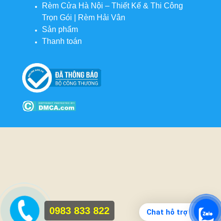
Rèm Cửa Hà Nội – Thiết Kế & Thi Công
Trọn Gói | Rèm Hải Vân
Sản phẩm
Thanh toán
0983 833 822
Chat hỗ trợ