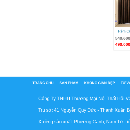
Rèm Cử
540.00
490.00
TRANG CHỦ
SẢN PHẨM
KHÔNG GIAN ĐẸP
TƯ V
Công Ty TNHH Thương Mại Nội Thất Hải V
Trụ sở: 41 Nguyễn Quý Đức - Thanh Xuân B
Xưởng sản xuất: Phương Canh, Nam Từ Li