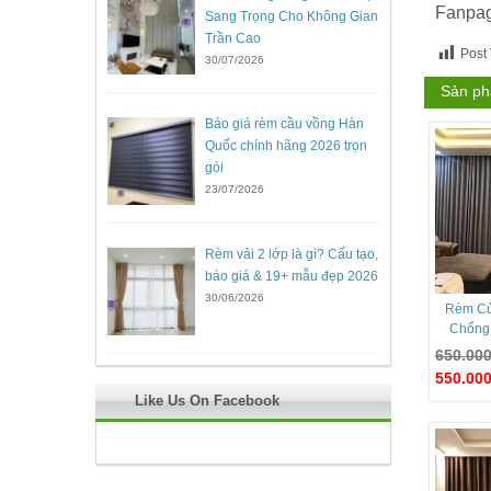
Fanpa
Sang Trọng Cho Không Gian
Trần Cao
Post
30/07/2026
Sản ph
Báo giá rèm cầu vồng Hàn
Quốc chính hãng 2026 trọn
gói
23/07/2026
Rèm vải 2 lớp là gì? Cấu tạo,
báo giá & 19+ mẫu đẹp 2026
30/06/2026
Rèm Cử
Chống
650.00
550.00
Like Us On Facebook