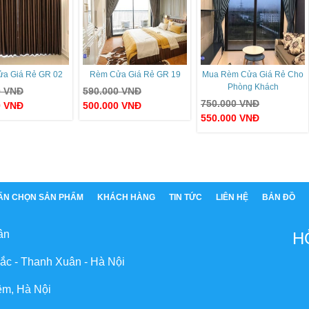
a Giá Rẻ GR 02
Rèm Cửa Giá Rẻ GR 19
Mua Rèm Cửa Giá Rẻ Cho
Phòng Khách
0
VNĐ
590.000
VNĐ
750.000
VNĐ
0
VNĐ
500.000
VNĐ
550.000
VNĐ
ẤN CHỌN SẢN PHẨM
KHÁCH HÀNG
TIN TỨC
LIÊN HỆ
BẢN ĐỒ
ân
H
ắc - Thanh Xuân - Hà Nội
êm, Hà Nội