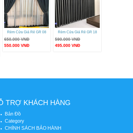
Rèm Cửa Giá Rẻ GR 08
Rèm Cửa Giá Rẻ GR 18
650.000
VNĐ
590.000
VNĐ
550.000
VNĐ
495.000
VNĐ
Ỗ TRỢ KHÁCH HÀNG
Bản Đồ
Category
CHÍNH SÁCH BẢO HÀNH