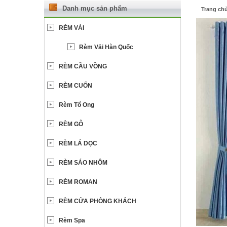
Danh mục sản phẩm
Trang ch
RÈM VẢI
Rèm Vải Hàn Quốc
RÈM CẦU VỒNG
RÈM CUỐN
Rèm Tổ Ong
RÈM GỖ
RÈM LÁ DỌC
RÈM SÁO NHÔM
RÈM ROMAN
RÈM CỬA PHÒNG KHÁCH
Rèm Spa