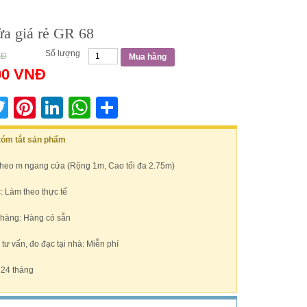
a giá rẻ GR 68
Số lượng
NĐ
Mua hàng
00
VNĐ
acebook
Twitter
Pinterest
LinkedIn
WhatsApp
Share
 tóm tắt sản phẩm
Theo m ngang cửa (Rộng 1m, Cao tối đa 2.75m)
: Làm theo thực tế
 hàng: Hàng có sẵn
ư vấn, đo đạc tại nhà: Miễn phí
 24 tháng