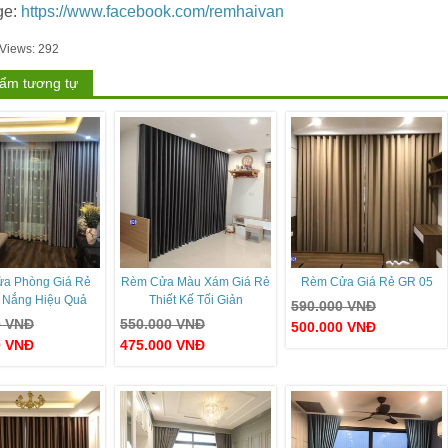
ge:
https://www.facebook.com/remhaivan
 Views:
292
ẩm tương tự
a Phòng Giá Rẻ
Rèm Cửa Màu Xám Giá Rẻ
Rèm Cửa Giá Rẻ GR 05
 Nắng Hiệu Quả
Thiết Kế Tối Giản
590.000
VNĐ
0
VNĐ
550.000
VNĐ
500.000
VNĐ
0
VNĐ
475.000
VNĐ