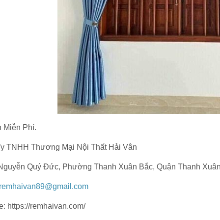
 Miễn Phí.
y TNHH Thương Mại Nội Thất Hải Vân
Nguyễn Quý Đức, Phường Thanh Xuân Bắc, Quận Thanh Xuân, 
remhaivan89@gmail.com
e: https://remhaivan.com/