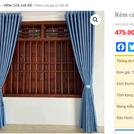
ủ
>
RÈM CỬA GIÁ RẺ
> Rèm cửa giá rẻ GR 68
Rèm cử
540.000
V
475.0
F
Thông tin
Đơn giá: 
Kích thước
Tình trạng
Mang mẫu t
Bảo hành: