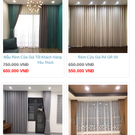
Mẫu Rèm Cửa Giá Tốt Khách Hàng
Rèm Cửa Giá Rẻ GR 09
Yêu Thích
750.000
VNĐ
650.000
VNĐ
600.000
VNĐ
550.000
VNĐ