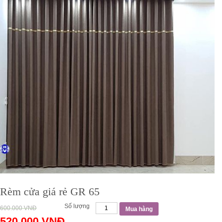
Rèm cửa giá rẻ GR 65
Số lượng
600.000
VNĐ
Mua hàng
520.000
VNĐ