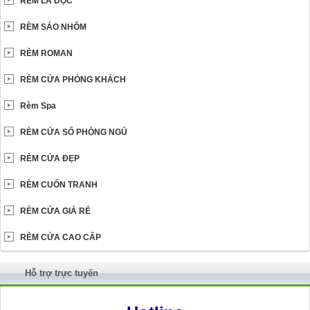
RÈM LÁ DỌC
RÈM SÁO NHÔM
RÈM ROMAN
RÈM CỬA PHÒNG KHÁCH
Rèm Spa
RÈM CỬA SỔ PHÒNG NGỦ
RÈM CỬA ĐẸP
RÈM CUỐN TRANH
RÈM CỬA GIÁ RẺ
RÈM CỬA CAO CẤP
Hỗ trợ trực tuyến