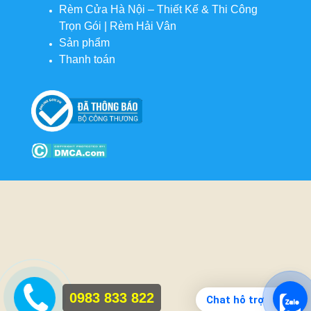
Rèm Cửa Hà Nội – Thiết Kế & Thi Công
Trọn Gói | Rèm Hải Vân
Sản phẩm
Thanh toán
0983 833 822
Chat hỗ trợ