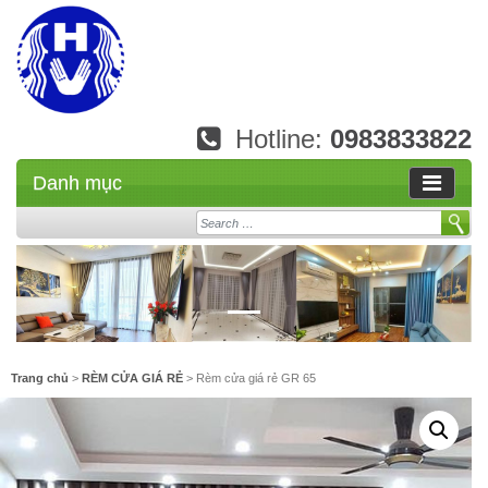
Hotline:
0983833822
Danh mục
Search
Trang chủ
>
RÈM CỬA GIÁ RẺ
> Rèm cửa giá rẻ GR 65