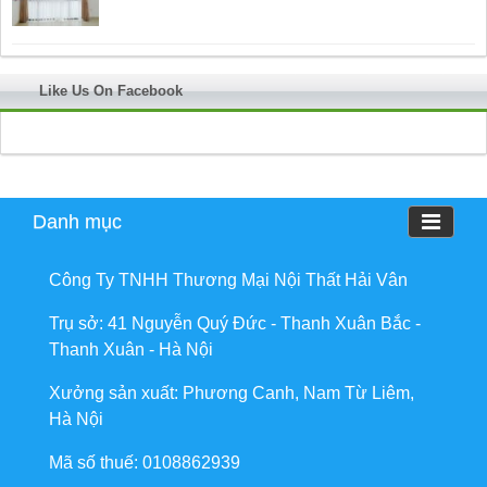
Like Us On Facebook
Danh mục
Công Ty TNHH Thương Mại Nội Thất Hải Vân
Trụ sở: 41 Nguyễn Quý Đức - Thanh Xuân Bắc -
Thanh Xuân - Hà Nội
Xưởng sản xuất: Phương Canh, Nam Từ Liêm,
Hà Nội
Mã số thuế: 0108862939