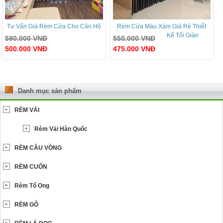
Tư Vấn Giá Rèm Cửa Cho Căn Hộ
Rèm Cửa Màu Xám Giá Rẻ Thiết
Kế Tối Giản
590.000
VNĐ
550.000
VNĐ
500.000
VNĐ
475.000
VNĐ
Danh mục sản phẩm
RÈM VẢI
Rèm Vải Hàn Quốc
RÈM CẦU VỒNG
RÈM CUỐN
Rèm Tổ Ong
RÈM GỖ