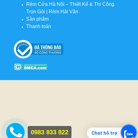
Rèm Cửa Hà Nội – Thiết Kế & Thi Công
Trọn Gói | Rèm Hải Vân
Sản phẩm
Thanh toán
0983 833 822
Chat hỗ trợ