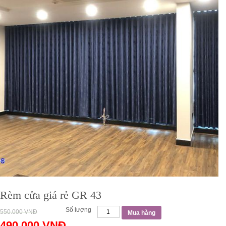
Rèm cửa giá rẻ GR 43
Số lượng
550.000
VNĐ
Mua hàng
490.000
VNĐ