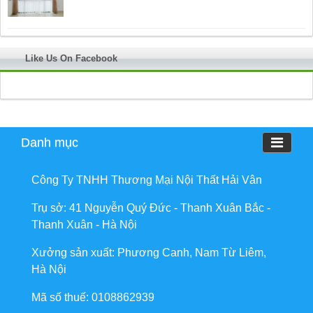
Like Us On Facebook
Danh mục
Công Ty TNHH Thương Mại Nội Thất Hải Vân
Trụ sở: 41 Nguyễn Quý Đức - Thanh Xuân Bắc -
Thanh Xuân - Hà Nội
Xưởng sản xuất: Phương Canh, Nam Từ Liêm,
Hà Nội
Mã số thuế: 0108862939