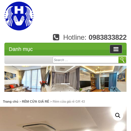
Hotline:
0983833822
Danh mục
Search
Trang chủ
>
RÈM CỬA GIÁ RẺ
> Rèm cửa giá rẻ GR 43