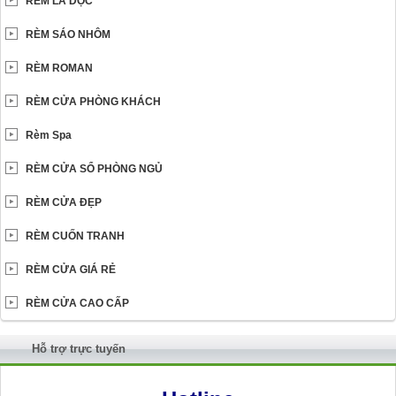
RÈM LÁ DỌC
RÈM SÁO NHÔM
RÈM ROMAN
RÈM CỬA PHÒNG KHÁCH
Rèm Spa
RÈM CỬA SỔ PHÒNG NGỦ
RÈM CỬA ĐẸP
RÈM CUỐN TRANH
RÈM CỬA GIÁ RẺ
RÈM CỬA CAO CẤP
Hỗ trợ trực tuyến