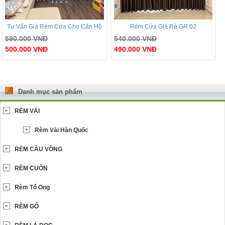
Tư Vấn Giá Rèm Cửa Cho Căn Hộ
Rèm Cửa Giá Rẻ GR 02
590.000
VNĐ
540.000
VNĐ
500.000
VNĐ
490.000
VNĐ
Danh mục sản phẩm
RÈM VẢI
Rèm Vải Hàn Quốc
RÈM CẦU VỒNG
RÈM CUỐN
Rèm Tổ Ong
RÈM GỖ