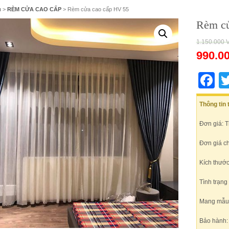
ủ
>
RÈM CỬA CAO CẤP
> Rèm cửa cao cấp HV 55
Rèm cử
1.150.000
990.0
F
Thông tin
Đơn giá: 
Đơn giá c
Kích thước
Tình trạng
Mang mẫu t
Bảo hành: