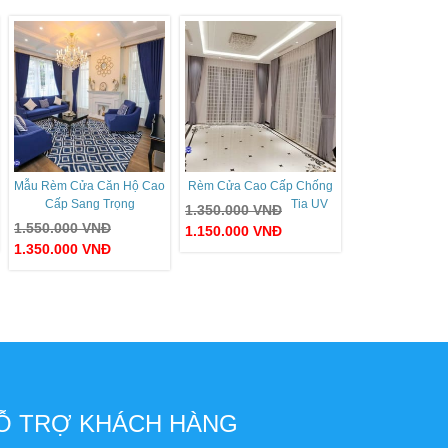
Mẫu Rèm Cửa Căn Hộ Cao
Rèm Cửa Cao Cấp Chống
Cấp Sang Trọng
Tia UV
1.350.000
VNĐ
1.550.000
VNĐ
1.150.000
VNĐ
1.350.000
VNĐ
Ỗ TRỢ KHÁCH HÀNG