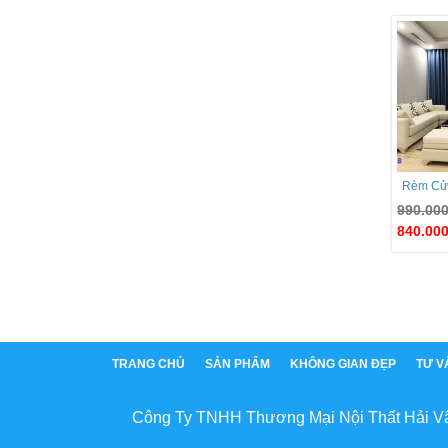
Rèm Cử
990.00
840.00
TRANG CHỦ
SẢN PHẨM
KHÔNG GIAN ĐẸP
TƯ V
Công Ty TNHH Thương Mại Nội Thất Hải V