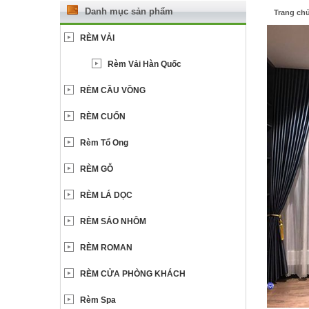
Danh mục sản phẩm
Trang ch
RÈM VẢI
Rèm Vải Hàn Quốc
RÈM CẦU VỒNG
RÈM CUỐN
Rèm Tổ Ong
RÈM GỖ
RÈM LÁ DỌC
RÈM SÁO NHÔM
RÈM ROMAN
RÈM CỬA PHÒNG KHÁCH
Rèm Spa