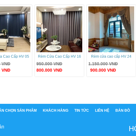
a Cao Cấp HV 05
Rèm Cửa Cao Cấp HV 16
Rèm cửa cao cấp HV 24
0
VNĐ
950.000
VNĐ
1.150.000
VNĐ
0
VNĐ
800.000
VNĐ
900.000
VNĐ
ẤN CHỌN SẢN PHẨM
KHÁCH HÀNG
TIN TỨC
LIÊN HỆ
BẢN ĐỒ
ân
H