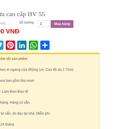
a cao cấp HV 55
Số lượng
VNĐ
Mua hàng
00
VNĐ
acebook
Twitter
Pinterest
LinkedIn
WhatsApp
Share
 tóm tắt sản phẩm
Theo m ngang cửa (Rộng 1m, Cao tối đa 2.75m)
hưa bao gồm lớp voan
: Làm theo thực tế
 hàng: Hàng có sẵn
ư vấn, đo đạc tại nhà: Miễn phí
 24 tháng