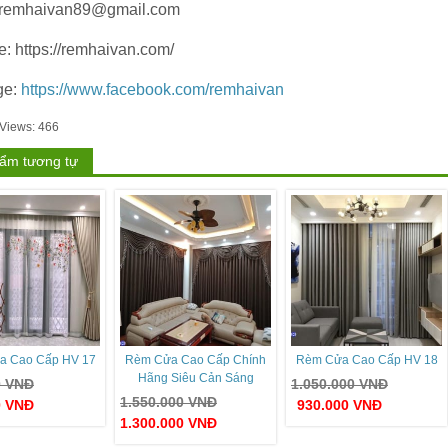
 remhaivan89@gmail.com
e: https://remhaivan.com/
ge:
https://www.facebook.com/remhaivan
 Views:
466
ẩm tương tự
a Cao Cấp HV 17
Rèm Cửa Cao Cấp Chính
Rèm Cửa Cao Cấp HV 18
Hãng Siêu Cản Sáng
0
VNĐ
1.050.000
VNĐ
1.550.000
VNĐ
0
VNĐ
930.000
VNĐ
1.300.000
VNĐ