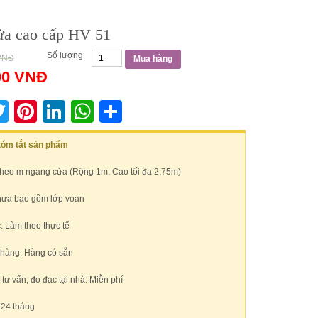
a cao cấp HV 51
Số lượng
VNĐ
Mua hàng
00
VNĐ
acebook
Twitter
Pinterest
LinkedIn
WhatsApp
Share
 tóm tắt sản phẩm
Theo m ngang cửa (Rộng 1m, Cao tối đa 2.75m)
hưa bao gồm lớp voan
: Làm theo thực tế
 hàng: Hàng có sẵn
ư vấn, đo đạc tại nhà: Miễn phí
 24 tháng