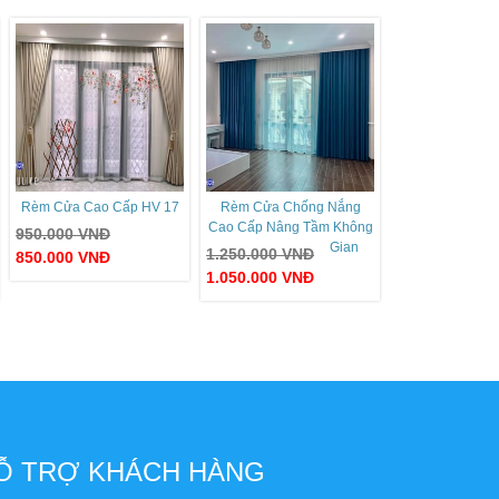
Rèm Cửa Cao Cấp HV 17
Rèm Cửa Chống Nắng
Cao Cấp Nâng Tầm Không
950.000
VNĐ
Gian
1.250.000
VNĐ
850.000
VNĐ
1.050.000
VNĐ
Ỗ TRỢ KHÁCH HÀNG