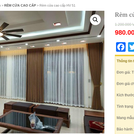
ủ
>
RÈM CỬA CAO CẤP
> Rèm cửa cao cấp HV 51
Rèm cử
1.200.000
980.0
F
Thông tin
Đơn giá: 
Đơn giá c
Kích thước
Tình trạng
Mang mẫu t
Bảo hành: