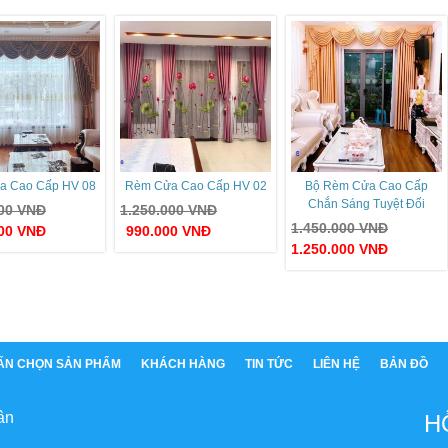
a Cao Cấp HV 08
Rèm Cửa Cao Cấp HV 02
Bộ Rèm Cửa Cao Cấp
Chắn Sáng Tuyệt Đối
000
VNĐ
1.250.000
VNĐ
1.450.000
VNĐ
000
VNĐ
990.000
VNĐ
1.250.000
VNĐ
ẤN CHỌN SẢN PHẨM
KHÁCH HÀNG
TIN TỨC
LIÊN HỆ
BẢN ĐỒ
ân
H