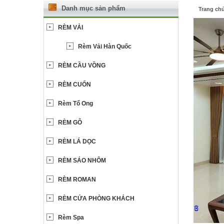
Danh mục sản phẩm
Trang ch
RÈM VẢI
Rèm Vải Hàn Quốc
RÈM CẦU VỒNG
RÈM CUỐN
Rèm Tổ Ong
RÈM GỖ
RÈM LÁ DỌC
RÈM SÁO NHÔM
RÈM ROMAN
RÈM CỬA PHÒNG KHÁCH
Rèm Spa