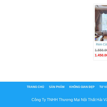
Rèm Cử
1.550.
1.450.
TRANG CHỦ
SẢN PHẨM
KHÔNG GIAN ĐẸP
TƯ V
Công Ty TNHH Thương Mại Nội Thất Hải V