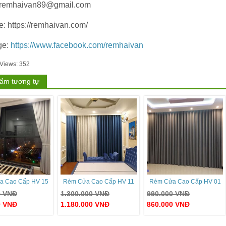
 remhaivan89@gmail.com
e: https://remhaivan.com/
ge:
https://www.facebook.com/remhaivan
 Views:
352
ẩm tương tự
a Cao Cấp HV 15
Rèm Cửa Cao Cấp HV 11
Rèm Cửa Cao Cấp HV 01
0
VNĐ
1.300.000
VNĐ
990.000
VNĐ
0
VNĐ
1.180.000
VNĐ
860.000
VNĐ