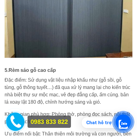
5.Rèm sáo gỗ cao cấp
Đặc điểm: Sử dụng vật liệu nhập khẩu như (gỗ sồi, gỗ
tùng, gỗ thông tuyết…) đã qua xử lý mang lại cho kiến trúc
nhà biệt thự sự mộc mạc, vẻ đẹp đẳng cấp, ấm cúng. bản
lá xoay lật 180 độ, chỉnh hướng sáng và gió.
Không gian phù hợp: Phòng thờ, phòng đọc sách, nội thất
0983 833 822
phong cách Indochine
Chat hỗ trợ
Ưu điểm nổi bật: Thân thiện môi trường và con người, bền