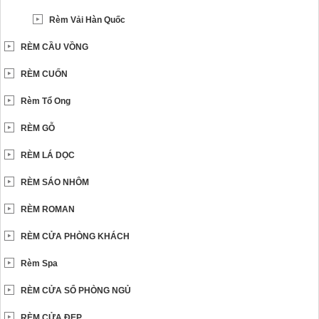
Rèm Vải Hàn Quốc
RÈM CẦU VỒNG
RÈM CUỐN
Rèm Tổ Ong
RÈM GỖ
RÈM LÁ DỌC
RÈM SÁO NHÔM
RÈM ROMAN
RÈM CỬA PHÒNG KHÁCH
Rèm Spa
RÈM CỬA SỔ PHÒNG NGỦ
RÈM CỬA ĐẸP