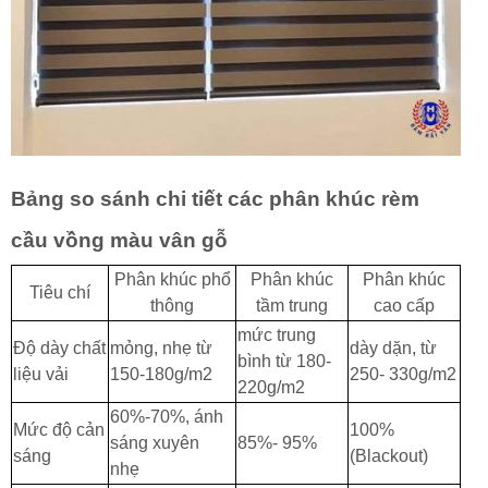
Bảng so sánh chi tiết các phân khúc rèm
cầu vồng màu vân gỗ
Phân khúc phổ
Phân khúc
Phân khúc
Tiêu chí
thông
tầm trung
cao cấp
mức trung
Độ dày chất
mỏng, nhẹ từ
dày dặn, từ
bình từ 180-
liệu vải
150-180g/m2
250- 330g/m2
220g/m2
60%-70%, ánh
Mức độ cản
100%
sáng xuyên
85%- 95%
sáng
(Blackout)
nhẹ