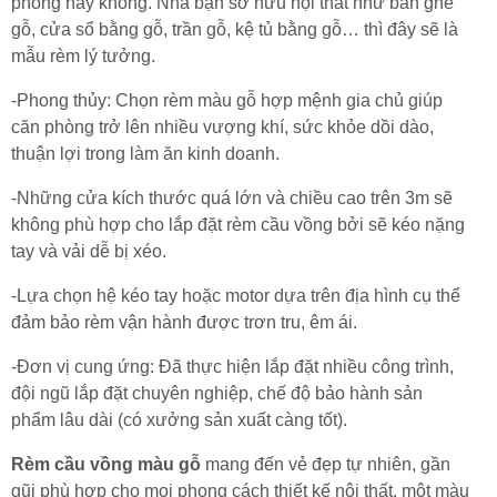
phòng hay không. Nhà bạn sở hữu nội thất như bàn ghế
gỗ, cửa sổ bằng gỗ, trần gỗ, kệ tủ bằng gỗ… thì đây sẽ là
mẫu rèm lý tưởng.
-Phong thủy: Chọn rèm màu gỗ hợp mệnh gia chủ giúp
căn phòng trở lên nhiều vượng khí, sức khỏe dồi dào,
thuận lợi trong làm ăn kinh doanh.
-Những cửa kích thước quá lớn và chiều cao trên 3m sẽ
không phù hợp cho lắp đặt rèm cầu vồng bởi sẽ kéo nặng
tay và vải dễ bị xéo.
-Lựa chọn hệ kéo tay hoặc motor dựa trên địa hình cụ thể
đảm bảo rèm vận hành được trơn tru, êm ái.
-Đơn vị cung ứng: Đã thực hiện lắp đặt nhiều công trình,
đội ngũ lắp đặt chuyên nghiệp, chế độ bảo hành sản
phẩm lâu dài (có xưởng sản xuất càng tốt).
Rèm cầu vồng màu gỗ
mang đến vẻ đẹp tự nhiên, gần
gũi phù hợp cho mọi phong cách thiết kế nội thất, một màu