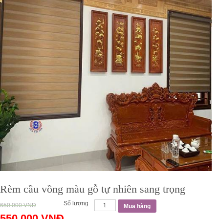
Rèm cầu vồng màu gỗ tự nhiên sang trọng
Số lượng
650.000
VNĐ
Mua hàng
550.000
VNĐ