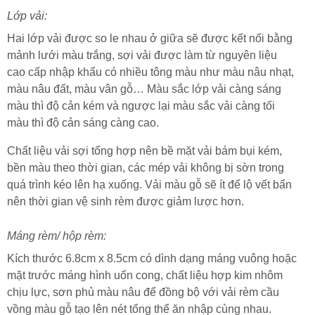
L
ớp vải:
Hai lớp vải được so le nhau ở giữa sẽ được kết nối bằng
mảnh lưới màu trắng, sợi vải được làm từ nguyên liệu
cao cấp nhập khẩu có nhiều tông màu như màu nâu nhạt,
màu nâu đất, màu vân gỗ… Màu sắc lớp vải càng sáng
màu thì độ cản kém và ngược lại màu sắc vải càng tối
màu thì độ cản sáng càng cao.
Chất liệu vải sợi tổng hợp nên bề mặt vải bám bụi kém,
bền màu theo thời gian, các mép vải không bị sờn trong
quá trình kéo lên hạ xuống. Vải màu gỗ sẽ ít để lộ vết bẩn
nên thời gian vệ sinh rèm được giảm lược hơn.
Máng rèm/ hộp rèm:
Kích thước 6.8cm x 8.5cm có dình dạng máng vuông hoặc
mặt trước máng hình uốn cong, chất liệu hợp kim nhôm
chịu lực, sơn phủ màu nâu để đồng bộ với vải rèm cầu
vồng màu gỗ tạo lên nét tổng thể ăn nhập cùng nhau.