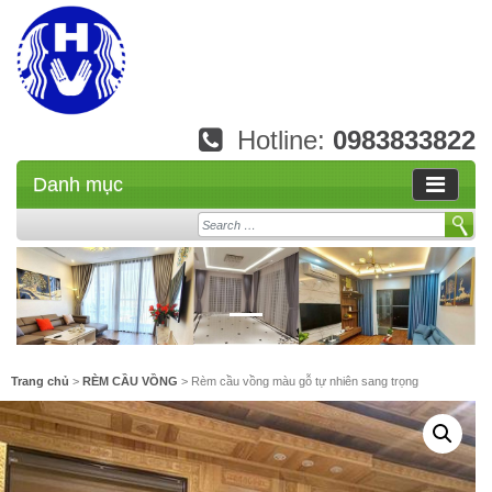
Hotline:
0983833822
Danh mục
Search
Trang chủ
>
RÈM CẦU VỒNG
> Rèm cầu vồng màu gỗ tự nhiên sang trọng