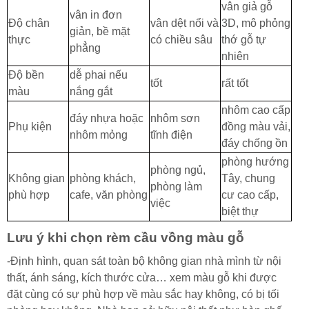
vân giả gỗ
vân in đơn
Độ chân
vân dệt nổi và
3D, mô phỏng
giản, bề mặt
thực
có chiều sâu
thớ gỗ tự
phẳng
nhiên
Độ bền
dễ phai nếu
tốt
rất tốt
màu
nắng gắt
nhôm cao cấp
đáy nhựa hoặc
nhôm sơn
Phụ kiện
đồng màu vải,
nhôm mỏng
tĩnh điện
đáy chống ồn
phòng hướng
phòng ngủ,
Không gian
phòng khách,
Tây, chung
phòng làm
phù hợp
cafe, văn phòng
cư cao cấp,
việc
biệt thự
Lưu ý khi chọn rèm cầu vồng màu gỗ
-Định hình, quan sát toàn bộ không gian nhà mình từ nội
thất, ánh sáng, kích thước cửa… xem màu gỗ khi được
đặt cùng có sự phù hợp về màu sắc hay không, có bị tối