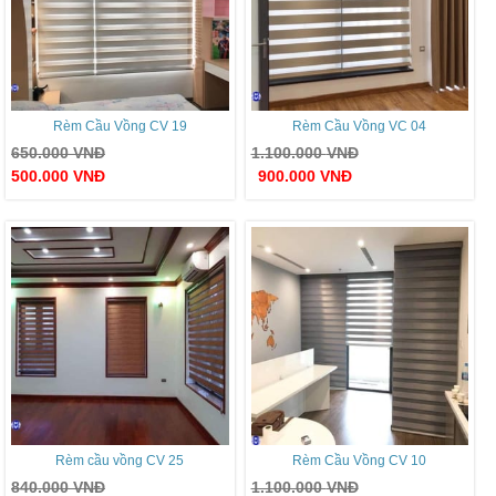
Rèm Cầu Vồng CV 19
Rèm Cầu Vồng VC 04
650.000
VNĐ
1.100.000
VNĐ
500.000
VNĐ
900.000
VNĐ
Rèm cầu vồng CV 25
Rèm Cầu Vồng CV 10
840.000
VNĐ
1.100.000
VNĐ