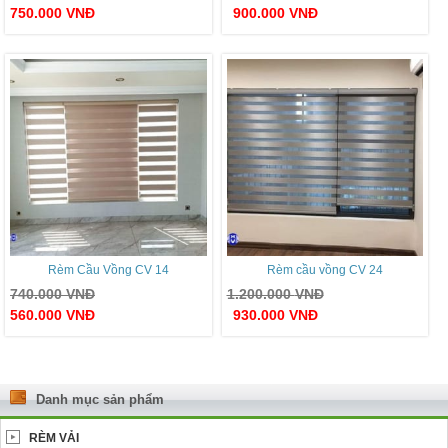
750.000
VNĐ
900.000
VNĐ
Rèm Cầu Vồng CV 14
Rèm cầu vồng CV 24
740.000
VNĐ
1.200.000
VNĐ
560.000
VNĐ
930.000
VNĐ
Danh mục sản phẩm
RÈM VẢI