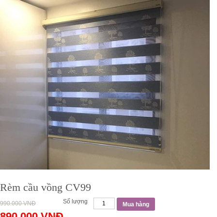
Rèm cầu vồng CV99
Số lượng
990.000
VNĐ
Mua hàng
890.000
VNĐ