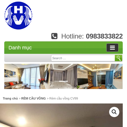
Hotline:
0983833822
Danh mục
Search
Trang chủ
>
RÈM CẦU VỒNG
> Rèm cầu vồng CV99