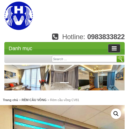
Hotline:
0983833822
Danh mục
Search
Trang chủ
>
RÈM CẦU VỒNG
> Rèm cầu vồng CV81