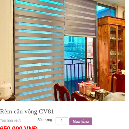
Rèm cầu vồng CV81
Số lượng
700.000
VNĐ
Mua hàng
650.000
VNĐ