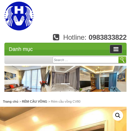
Hotline:
0983833822
Danh mục
Search
Trang chủ
>
RÈM CẦU VỒNG
> Rèm cầu vồng CV80