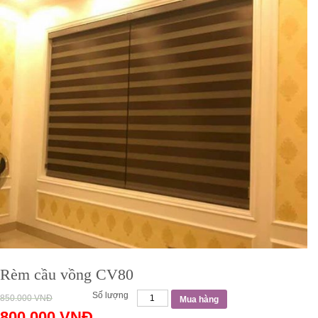
Rèm cầu vồng CV80
Số lượng
850.000
VNĐ
Mua hàng
800.000
VNĐ