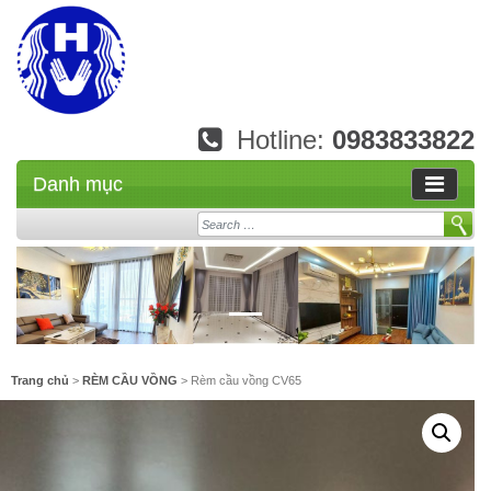
Hotline:
0983833822
Danh mục
Search
Trang chủ
>
RÈM CẦU VỒNG
> Rèm cầu vồng CV65