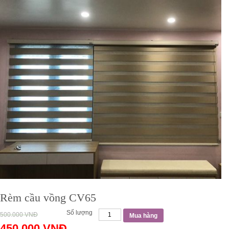
Rèm cầu vồng CV65
Số lượng
500.000
VNĐ
Mua hàng
450.000
VNĐ