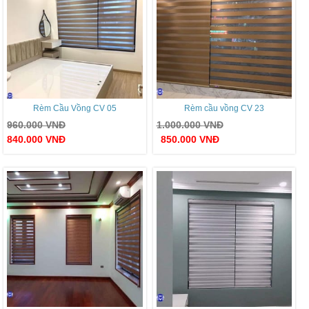
Rèm Cầu Vồng CV 05
Rèm cầu vồng CV 23
960.000
VNĐ
1.000.000
VNĐ
840.000
VNĐ
850.000
VNĐ