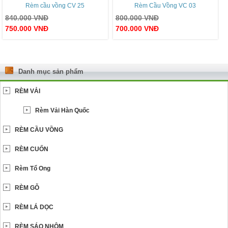
Rèm cầu vồng CV 25
Rèm Cầu Vồng VC 03
840.000
VNĐ
800.000
VNĐ
750.000
VNĐ
700.000
VNĐ
Danh mục sản phẩm
RÈM VẢI
Rèm Vải Hàn Quốc
RÈM CẦU VỒNG
RÈM CUỐN
Rèm Tổ Ong
RÈM GỖ
RÈM LÁ DỌC
RÈM SÁO NHÔM