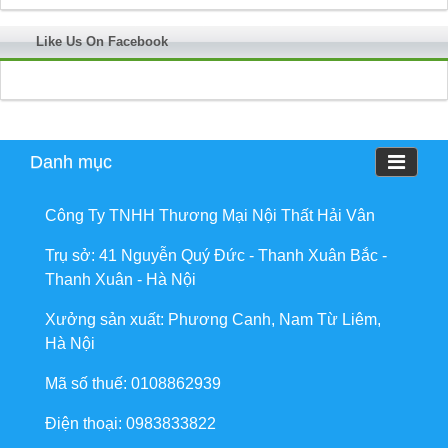
Like Us On Facebook
Danh mục
Công Ty TNHH Thương Mại Nội Thất Hải Vân
Trụ sở: 41 Nguyễn Quý Đức - Thanh Xuân Bắc -
Thanh Xuân - Hà Nội
Xưởng sản xuất: Phương Canh, Nam Từ Liêm,
Hà Nội
Mã số thuế: 0108862939
Điện thoại: 0983833822