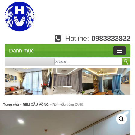
Hotline:
0983833822
Danh mục
Search
Trang chủ
>
RÈM CẦU VỒNG
> Rèm cầu vồng CV60