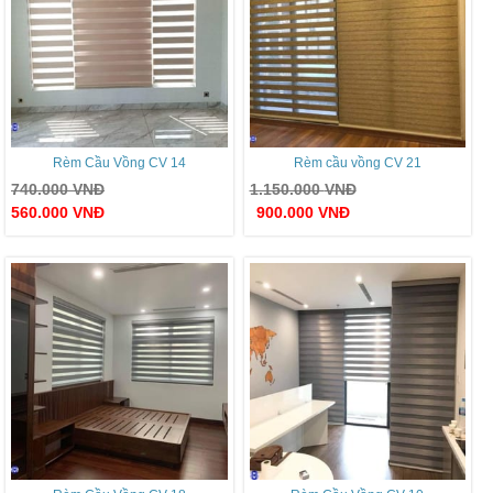
Rèm Cầu Vồng CV 14
Rèm cầu vồng CV 21
740.000
VNĐ
1.150.000
VNĐ
560.000
VNĐ
900.000
VNĐ