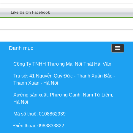
Like Us On Facebook
Danh mục
Công Ty TNHH Thương Mại Nội Thất Hải Vân
Trụ sở: 41 Nguyễn Quý Đức - Thanh Xuân Bắc -
Thanh Xuân - Hà Nội
Xưởng sản xuất: Phương Canh, Nam Từ Liêm,
Hà Nội
Mã số thuế: 0108862939
Điện thoại: 0983833822