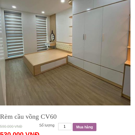
Rèm cầu vồng CV60
Số lượng
590.000
VNĐ
Mua hàng
530.000
VNĐ