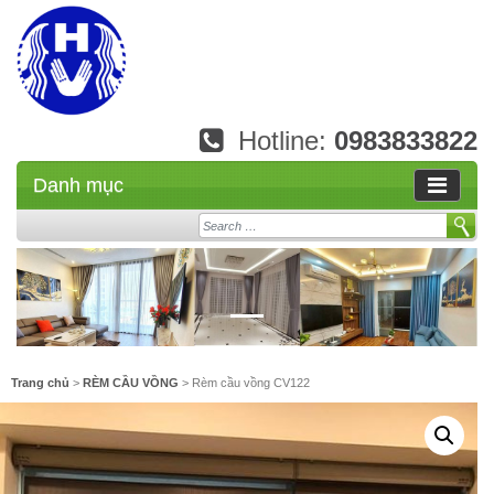
Hotline:
0983833822
Danh mục
Search
Trang chủ
>
RÈM CẦU VỒNG
> Rèm cầu vồng CV122