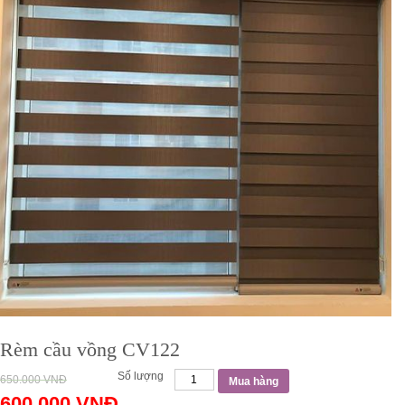
Rèm cầu vồng CV122
Số lượng
650.000
VNĐ
Mua hàng
600.000
VNĐ