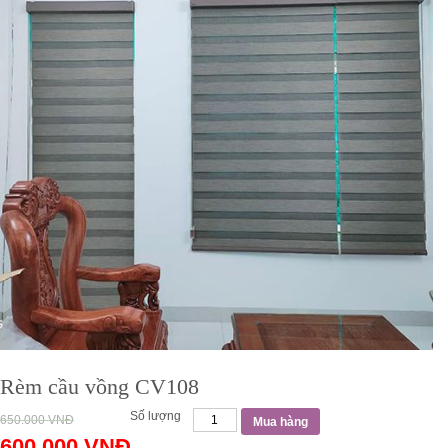
Rèm cầu vồng CV108
Số lượng
650.000
VNĐ
Mua hàng
600.000
VNĐ