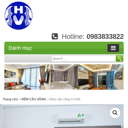
Hotline:
0983833822
Danh mục
Search
Trang chủ
>
RÈM CẦU VỒNG
> Rèm cầu vồng CV108