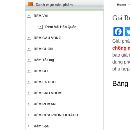
Danh mục sản phẩm
Home
RÈM VẢI
Giá R
Rèm Vải Hàn Quốc
F
RÈM CẦU VỒNG
Giải phá
chống 
RÈM CUỐN
báo giá
Rèm Tổ Ong
dụng phổ
phù hợp
RÈM GỖ
Bảng 
RÈM LÁ DỌC
RÈM SÁO NHÔM
RÈM ROMAN
RÈM CỬA PHÒNG KHÁCH
Rèm Spa