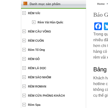
Danh mục sản phẩm
Home
RÈM VẢI
Báo G
Rèm Vải Hàn Quốc
F
RÈM CẦU VỒNG
Trong qu
nhiêu đâ
RÈM CUỐN
hơn chi 
Rèm Tổ Ong
hàng có 
rèm vải 
RÈM GỖ
Bảng 
RÈM LÁ DỌC
RÈM SÁO NHÔM
Khách hà
hotline 
RÈM ROMAN
không có
cụ thể g
RÈM CỬA PHÒNG KHÁCH
Rèm Spa