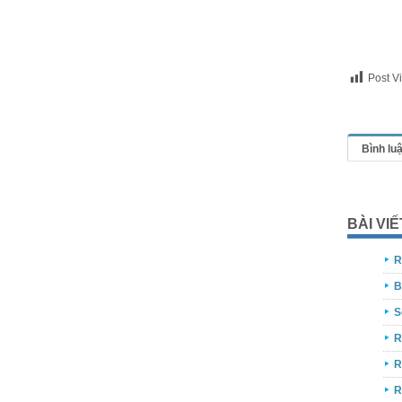
Post V
Bình lu
BÀI VI
R
B
S
R
R
R