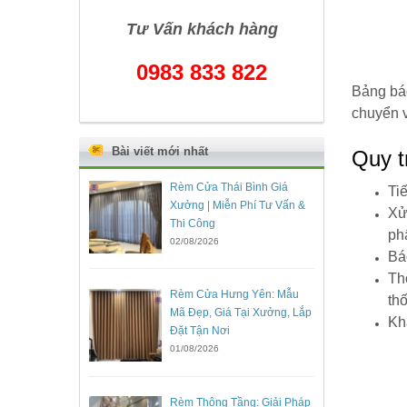
Tư Vấn khách hàng
0983 833 822
Bảng báo
chuyển v
Bài viết mới nhất
Quy t
Rèm Cửa Thái Bình Giá
Ti
Xưởng | Miễn Phí Tư Vấn &
Xử
Thi Công
ph
02/08/2026
Bá
Th
Rèm Cửa Hưng Yên: Mẫu
th
Mã Đẹp, Giá Tại Xưởng, Lắp
Kh
Đặt Tận Nơi
01/08/2026
Rèm Thông Tầng: Giải Pháp