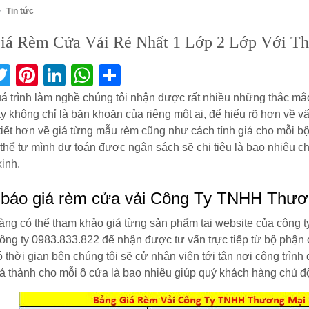
Tin tức
iá Rèm Cửa Vải Rẻ Nhất 1 Lớp 2 Lớp Với Th
acebook
Twitter
Pinterest
LinkedIn
WhatsApp
Share
á trình làm nghề chúng tôi nhận được rất nhiều những thắc mắ
y không chỉ là băn khoăn của riêng một ai, để hiểu rõ hơn về v
tiết hơn về giá từng mẫu rèm cũng như cách tính giá cho mỗi b
thể tự mình dự toán được ngân sách sẽ chi tiêu là bao nhiêu c
xinh.
báo giá rèm cửa vải Công Ty TNHH Thươn
ng có thể tham khảo giá từng sản phẩm tại website của công ty
công ty 0983.833.822 để nhận được tư vấn trực tiếp từ bộ phậ
 thời gian bên chúng tôi sẽ cử nhân viên tới tận nơi công trình 
iá thành cho mỗi ô cửa là bao nhiêu giúp quý khách hàng chủ 